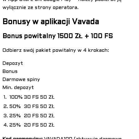
wyłącznie ze strony operatora.
Bonusy w aplikacji Vavada
Bonus powitalny 1500 ZŁ + 100 FS
Odbierz swój pakiet powitalny w 4 krokach:
Depozyt
Bonus
Darmowe spiny
Min. depozyt
1.
100%
30 FS
50 ZŁ
2.
50%
30 FS
50 ZŁ
3.
25%
20 FS
50 ZŁ
4.
25%
20 FS
50 ZŁ