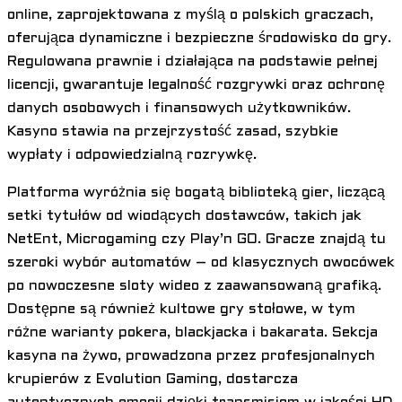
online, zaprojektowana z myślą o polskich graczach,
oferująca dynamiczne i bezpieczne środowisko do gry.
Regulowana prawnie i działająca na podstawie pełnej
licencji, gwarantuje legalność rozgrywki oraz ochronę
danych osobowych i finansowych użytkowników.
Kasyno stawia na przejrzystość zasad, szybkie
wypłaty i odpowiedzialną rozrywkę.
Platforma wyróżnia się bogatą biblioteką gier, liczącą
setki tytułów od wiodących dostawców, takich jak
NetEnt, Microgaming czy Play’n GO. Gracze znajdą tu
szeroki wybór automatów – od klasycznych owocówek
po nowoczesne sloty wideo z zaawansowaną grafiką.
Dostępne są również kultowe gry stołowe, w tym
różne warianty pokera, blackjacka i bakarata. Sekcja
kasyna na żywo, prowadzona przez profesjonalnych
krupierów z Evolution Gaming, dostarcza