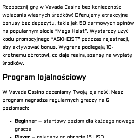
Rozpocznij grę w Vavada Casino bez konieczności
wpłacania własnych środków! Oferujemy atrakcyjne
bonusy bez depozytu, takie jak 50 darmowych spinów
na popularnym slocie “Mega Heist”. Wystarczy użyć
kodu promocyjnego “ASKHEIST” podczas rejestracji,
aby aktywować bonus. Wygrane podlegają 10-
krotnemu obrotowi, co daje realną szansę na wypłatę
środków.
Program lojalnościowy
W Vavada Casino doceniamy Twoją lojalność! Nasz
program nagradza regularnych graczy na 6
poziomach:
Beginner
– startowy poziom dla każdego nowego
gracza
Player
– osiągany po obrocie 15 USD