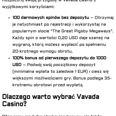
Rozpocznij swoją przygodę w Vavada Casino z
wyjątkowymi korzyściami:
100 darmowych spinów bez depozytu
– Otrzymaj
je natychmiast po rejestracji i wykorzystaj na
popularnym slocie “The Great Pigsby Megaways”.
Każdy spin o wartości 0,20 USD daje szansę na
wygraną, którą możesz wypłacić po spełnieniu
20-krotnego wymogu obrotu.
100% bonus od pierwszego depozytu do 1000
USD
– Podwój swój początkowy depozyt
(minimalna wpłata to zaledwie 1 EUR) i ciesz się
większymi możliwościami gry. Bonus podlega 35-
krotnemu obrotowi przed wypłatą.
Dlaczego warto wybrać Vavada
Casino?