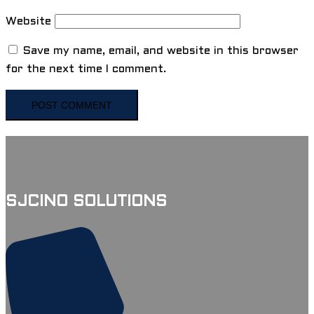
Website
Save my name, email, and website in this browser
for the next time I comment.
SJCINO SOLUTIONS