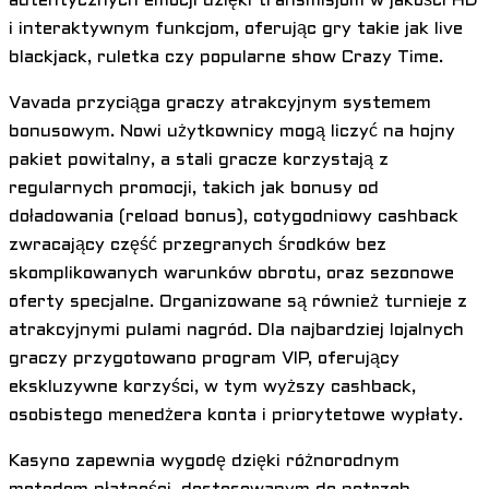
autentycznych emocji dzięki transmisjom w jakości HD
i interaktywnym funkcjom, oferując gry takie jak live
blackjack, ruletka czy popularne show Crazy Time.
Vavada przyciąga graczy atrakcyjnym systemem
bonusowym. Nowi użytkownicy mogą liczyć na hojny
pakiet powitalny, a stali gracze korzystają z
regularnych promocji, takich jak bonusy od
doładowania (reload bonus), cotygodniowy cashback
zwracający część przegranych środków bez
skomplikowanych warunków obrotu, oraz sezonowe
oferty specjalne. Organizowane są również turnieje z
atrakcyjnymi pulami nagród. Dla najbardziej lojalnych
graczy przygotowano program VIP, oferujący
ekskluzywne korzyści, w tym wyższy cashback,
osobistego menedżera konta i priorytetowe wypłaty.
Kasyno zapewnia wygodę dzięki różnorodnym