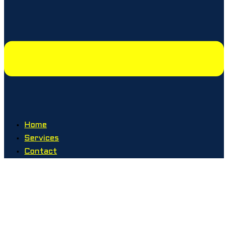
Home
Services
Contact