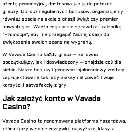
ofertę promocyjną, dostosowując ją do potrzeb
graczy. Oprócz regularnych bonusów, organizujemy
również specjalne akcje z okazji świąt czy premier
nowych gier. Warto regularnie sprawdzać zakładkę
“Promocje”, aby nie przegapić żadnej okazji do
zwiększenia swoich szans na wygraną.
W Vavada Casino każdy gracz – zarówno
początkujący, jak i doświadczony – znajdzie coś dla
siebie. Nasze bonusy i program lojalnościowy zostały
zaprojektowane tak, aby maksymalizować Twoje
korzyści i satysfakcję z gry.
Jak założyć konto w Vavada
Casino?
Vavada Casino to renomowana platforma hazardowa,
która łączy w sobie rozrywkę najwyższej klasy z