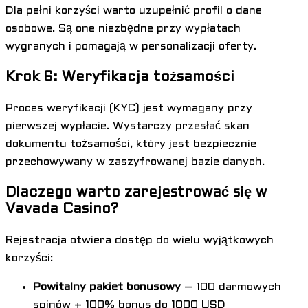
Dla pełni korzyści warto uzupełnić profil o dane
osobowe. Są one niezbędne przy wypłatach
wygranych i pomagają w personalizacji oferty.
Krok 6: Weryfikacja tożsamości
Proces weryfikacji (KYC) jest wymagany przy
pierwszej wypłacie. Wystarczy przesłać skan
dokumentu tożsamości, który jest bezpiecznie
przechowywany w zaszyfrowanej bazie danych.
Dlaczego warto zarejestrować się w
Vavada Casino?
Rejestracja otwiera dostęp do wielu wyjątkowych
korzyści:
Powitalny pakiet bonusowy
– 100 darmowych
spinów + 100% bonus do 1000 USD