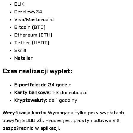
BLIK
Przelewy24
Visa/Mastercard
Bitcoin (BTC)
Ethereum (ETH)
Tether (USDT)
Skrill
Neteller
Czas realizacji wypłat:
E-portfele:
do 24 godzin
Karty bankowe:
1-3 dni robocze
Kryptowaluty:
do 1 godziny
Weryfikacja konta:
Wymagana tylko przy wypłatach
powyżej 2000 ZŁ. Proces jest prosty i odbywa się
bezpośrednio w aplikacji.