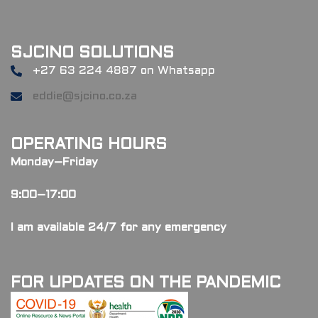
SJCINO SOLUTIONS
+27 63 224 4887 on Whatsapp
eddie@sjcino.co.za
OPERATING HOURS
Monday–Friday
9:00–17:00
I am available 24/7 for any emergency
FOR UPDATES ON THE PANDEMIC