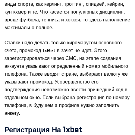
виды спорта, как керлинг, троттинг, спидвей, кейрин,
кун кхмер и те. Что касается популярных дисциплин,
вроде футбола, тенниса и хоккея, то здесь наполнение
максимально полное.
Ставки надо делать только киромарусом основного
счета, промокод 1xBet в зачет не идет. Этого
зарегистрироваться через СМС, на этапе создания
аккаунта указывают определенный номер мобильного
телефона. Также вводят стране, выбирают валюту же
указывают промокод. Усовершенство его
подтверждения невозможно ввести пришедший код в
отдельном окно. Если выбрана регистрация по номеру
телефона, в будущем а профиле нужно заполнить
анкету.
Регистрация На 1xbet