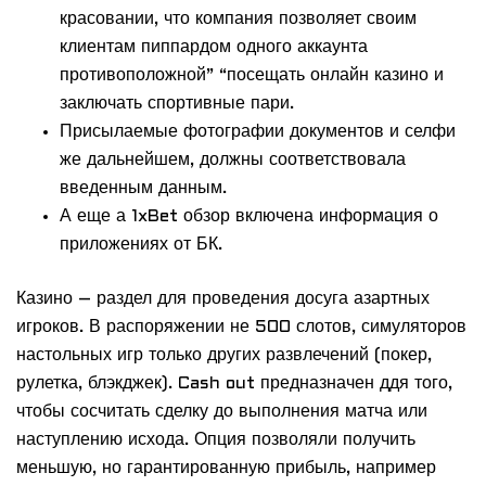
красовании, что компания позволяет своим
клиентам пиппардом одного аккаунта
противоположной” “посещать онлайн казино и
заключать спортивные пари.
Присылаемые фотографии документов и селфи
же дальнейшем, должны соответствовала
введенным данным.
А еще а 1xBet обзор включена информация о
приложениях от БК.
Казино – раздел для проведения досуга азартных
игроков. В распоряжении не 500 слотов, симуляторов
настольных игр только других развлечений (покер,
рулетка, блэкджек). Cash out предназначен ддя того,
чтобы сосчитать сделку до выполнения матча или
наступлению исхода. Опция позволяли получить
меньшую, но гарантированную прибыль, например