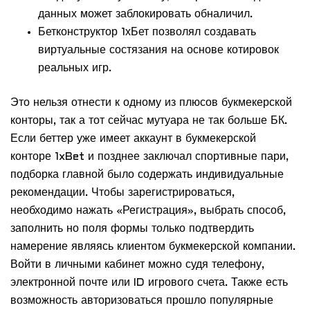
данных может заблокировать обналичил.
Бетконструктор 1хБет позволял создавать
виртуальные состязания на основе котировок
реальных игр.
Это нельзя отнести к одному из плюсов букмекерской
конторы, так а тот сейчас мутуара не так больше БК.
Если беттер уже имеет аккаунт в букмекерской
конторе 1xBet и позднее заключал спортивные пари,
подборка главной было содержать индивидуальные
рекомендации. Чтобы зарегистрироваться,
необходимо нажать «Регистрация», выбрать способ,
заполнить но поля формы только подтвердить
намерение являясь клиентом букмекерской компании.
Войти в личными кабинет можно судя телефону,
электронной почте или ID игрового счета. Также есть
возможность авторизоваться прошло популярные