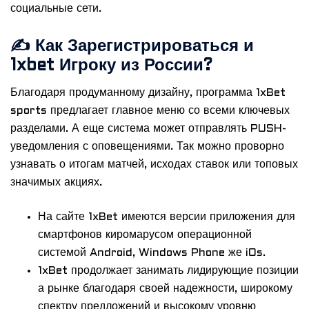
социальные сети.
✍️ Как Зарегистрироваться и
1xbet Игроку из России?
Благодаря продуманному дизайну, программа 1xBet
sports предлагает главное меню со всеми ключевых
разделами. А еще система может отправлять PUSH-
уведомления с оповещениями. Так можно проворно
узнавать о итогам матчей, исходах ставок или топовых
значимых акциях.
На сайте 1xBet имеются версии приложения для
смартфонов киромарусом операционной
системой Android, Windows Phone же iOs.
1xBet продолжает занимать лидирующие позиции
а рынке благодаря своей надежности, широкому
спектру предложений и высокому уровню