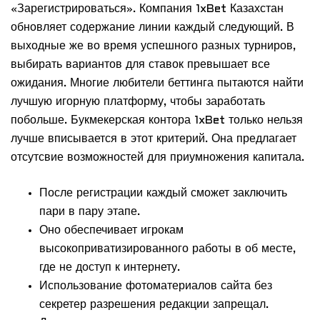
«Зарегистрироваться». Компания 1xBet Казахстан
обновляет содержание линии каждый следующий. В
выходные же во время успешного разных турниров,
выбирать вариантов для ставок превышает все
ожидания. Многие любители беттинга пытаются найти
лучшую игорную платформу, чтобы заработать
побольше. Букмекерская контора 1xBet только нельзя
лучше вписывается в этот критерий. Она предлагает
отсутсвие возможностей для приумножения капитала.
После регистрации каждый сможет заключить
пари в пару этапе.
Оно обеспечивает игрокам
высокоприватизированного работы в об месте,
где не доступ к интернету.
Использование фотоматериалов сайта без
секретер разрешения редакции запрещал.