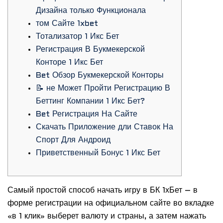
Дизайна только Функционала
том Сайте 1xbet
Тотализатор 1 Икс Бет
Регистрация В Букмекерской
Конторе 1 Икс Бет
Bet Обзор Букмекерской Конторы
📝 не Может Пройти Регистрацию В
Беттинг Компании 1 Икс Бет?
Bet Регистрация На Сайте
Скачать Приложение дли Ставок На
Спорт Для Андроид
Приветственный Бонус 1 Икс Бет
Самый простой способ начать игру в БК 1хБет – в
форме регистрации на официальном сайте во вкладке
«в 1 клик» выберет валюту и страны, а затем нажать