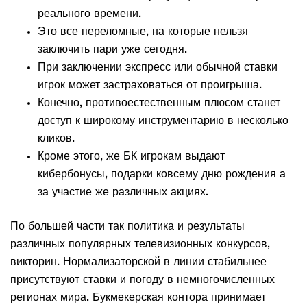
реального времени.
Это все переломные, на которые нельзя
заключить пари уже сегодня.
При заключении экспресс или обычной ставки
игрок может застраховаться от проигрыша.
Конечно, противоестественным плюсом станет
доступ к широкому инструментарию в несколько
кликов.
Кроме этого, же БК игрокам выдают
кибербонусы, подарки ковсему дню рождения а
за участие же различных акциях.
По большей части так политика и результаты
различных популярных телевизионных конкурсов,
викторин. Нормализаторской в линии стабильнее
присутствуют ставки и погоду в немногочисленных
регионах мира. Букмекерская контора принимает