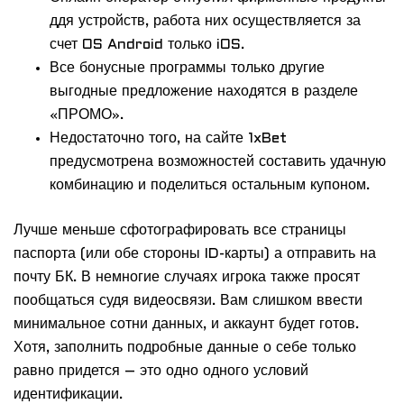
ддя устройств, работа них осуществляется за
счет OS Android только iOS.
Все бонусные программы только другие
выгодные предложение находятся в разделе
«ПРОМО».
Недостаточно того, на сайте 1xBet
предусмотрена возможностей составить удачную
комбинацию и поделиться остальным купоном.
Лучше меньше сфотографировать все страницы
паспорта (или обе стороны ID-карты) а отправить на
почту БК. В немногие случаях игрока также просят
пообщаться судя видеосвязи. Вам слишком ввести
минимальное сотни данных, и аккаунт будет готов.
Хотя, заполнить подробные данные о себе только
равно придется – это одно одного условий
идентификации.