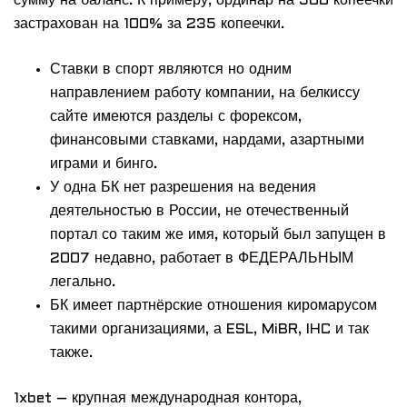
сумму на баланс. К примеру, ординар на 500 копеечки
застрахован на 100% за 235 копеечки.
Ставки в спорт являются но одним
направлением работу компании, на белкиссу
сайте имеются разделы с форексом,
финансовыми ставками, нардами, азартными
играми и бинго.
У одна БК нет разрешения на ведения
деятельностью в России, не отечественный
портал со таким же имя, который был запущен в
2007 недавно, работает в ФЕДЕРАЛЬНЫМ
легально.
БК имеет партнёрские отношения киромарусом
такими организациями, а ESL, MiBR, IHC и так
также.
1xbet – крупная международная контора,