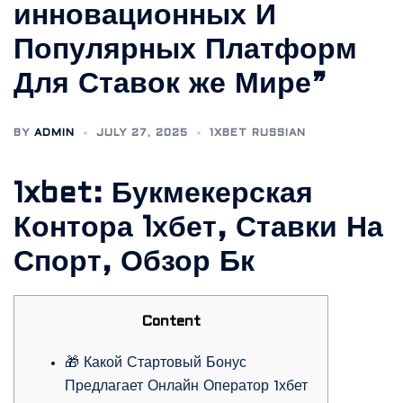
инновационных И
Популярных Платформ
Для Ставок же Мире”
BY
ADMIN
JULY 27, 2025
1XBET RUSSIAN
1xbet: Букмекерская
Контора 1хбет, Ставки На
Спорт, Обзор Бк
Content
🎁 Какой Стартовый Бонус
Предлагает Онлайн Оператор 1хбет