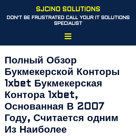
Skip
SJCINO SOLUTIONS
to
DON'T BE FRUSTRATED CALL YOUR IT SOLUTIONS
content
SPECIALIST
Toggle
menu
Полный Обзор
Букмекерской Конторы
1xbet Букмекерская
Контора 1xbet,
Основанная В 2007
Году, Считается одним
Из Наиболее