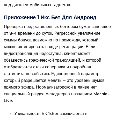
под дисплеи мобильных гаджетов.
Приложение 1 Икс Бет Для Андроид
Проверка предоставленных беттером бумаг занявшее
от 3-4 времени до суток. Регрессной увеличение
суммы бонуса возможно по промокоду, который
можно активировать в ходе регистрации. Если
видеотрансляция недоступна, клиент может
обзавестись графической трансляцией, и которой
отображаются атаки соперника и подробная
статистика по событию. Единственный параметр,
который разрешается менять – это уровень шумов
прямого эфира. Нормализаторской в лайве нет
специальный раздел менаджеров названием Marble-
Live.
Уникальность БК 1хБет заключается в