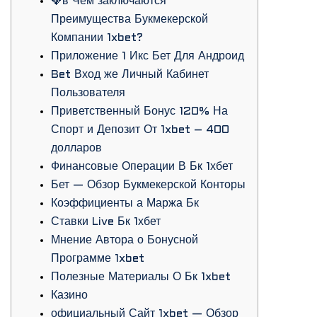
💎в Чем заключаются
Преимущества Букмекерской
Компании 1xbet?
Приложение 1 Икс Бет Для Андроид
Bet Вход же Личный Кабинет
Пользователя
Приветственный Бонус 120% На
Спорт и Депозит От 1xbet – 400
долларов
Финансовые Операции В Бк 1хбет
Бет — Обзор Букмекерской Конторы
Коэффициенты а Маржа Бк
Ставки Live Бк 1хбет
Мнение Автора о Бонусной
Программе 1xbet
Полезные Материалы О Бк 1xbet
Казино
официальный Сайт 1xbet — Обзор