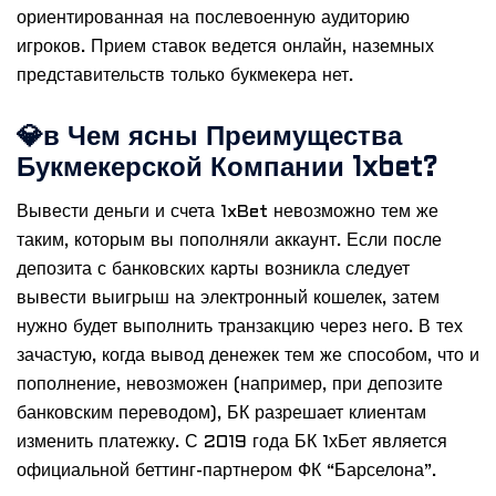
ориентированная на послевоенную аудиторию
игроков. Прием ставок ведется онлайн, наземных
представительств только букмекера нет.
💎в Чем ясны Преимущества
Букмекерской Компании 1xbet?
Вывести деньги и счета 1xBet невозможно тем же
таким, которым вы пополняли аккаунт. Если после
депозита с банковских карты возникла следует
вывести выигрыш на электронный кошелек, затем
нужно будет выполнить транзакцию через него. В тех
зачастую, когда вывод денежек тем же способом, что и
пополнение, невозможен (например, при депозите
банковским переводом), БК разрешает клиентам
изменить платежку. С 2019 года БК 1хБет является
официальной беттинг-партнером ФК “Барселона”.