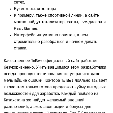
сетях.
Букмекерская контора
К примеру, также спортивной линии, а сайте
можно найдут тотализатор, слоты, live-дилера и
Fast Games.
Интерфейс интуитивно понятен, в нем
стремительно разобраться и начнем делать
ставки.
Качественнее 1xBet официальный сайт работает
безукоризненно. Учитывавшимися этом разработчики
всегда проводят тестирования же устраняют даже
мельчайшие ошибки. Контора 1x Bet лояльно взывает
к клиентам только готова предложить уйму выгодных
возможностей ддя заработка. Каждый гемблер из
Казахстана же найдет желаемый внешний
развлечений, а эксклавов акции и бонусы для