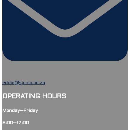
eddie@sjcino.co.za
OPERATING HOURS
Monday–Friday
9:00–17:00