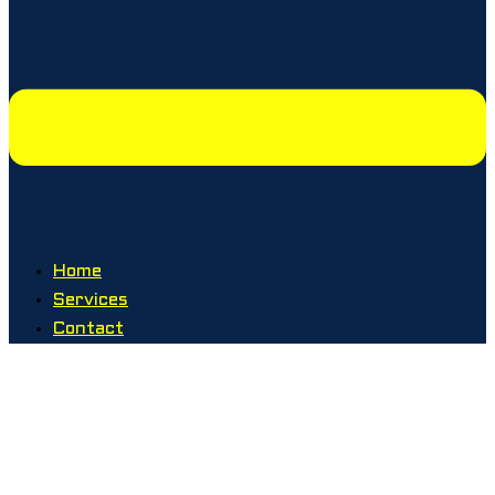
Home
Services
Contact