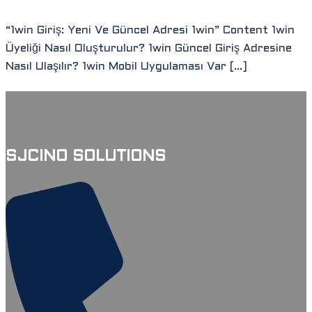
“1win Giriş: Yeni Ve Güncel Adresi 1win” Content 1win
Üyeliği Nasıl Oluşturulur? 1win Güncel Giriş Adresine
Nasıl Ulaşılır? 1win Mobil Uygulaması Var […]
SJCINO SOLUTIONS