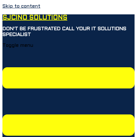
Skip to content
SJCINO SOLUTIONS
DON'T BE FRUSTRATED CALL YOUR IT SOLUTIONS
SPECIALIST
Toggle menu