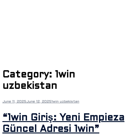
Category:
1win
uzbekistan
June 11, 2025
June 12, 2025
1win uzbekistan
“1win Giriş: Yeni Empieza
Güncel Adresi 1win”