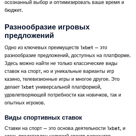
осознанный выбор и оптимизировать ваше время и
бюджет.
Разнообразие игровых
предложений
Одно из ключевых преимуществ 1xbet – это
разнообразие предложений, доступных на платформе.
Здесь можно найти не только классические виды
ставок на спорт, но и уникальные варианты игр
казино, телевизионные игры и многое другое. Это
делает 1xbet универсальной платформой,
удовлетворяющей потребности как новичков, так и
опытных игроков.
Виды спортивных ставок
Ставки на спорт – это основа деятельности 1xbet, и