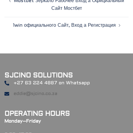
Mostbet Зеркало Рабочее Вход а Официальный
navigation
Сайт Мостбет
1win официального Сайт, Вход а Регистрация
SJCINO SOLUTIONS
+27 63 224 4887 on Whatsapp
eddie@sjcino.co.za
OPERATING HOURS
Monday–Friday