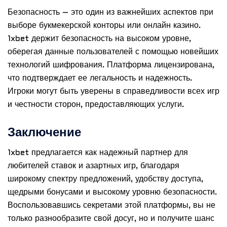
Безопасность – это один из важнейших аспектов при
выборе букмекерской конторы или онлайн казино.
1xbet держит безопасность на высоком уровне,
оберегая данные пользователей с помощью новейших
технологий шифрования. Платформа лицензирована,
что подтверждает ее легальность и надежность.
Игроки могут быть уверены в справедливости всех игр
и честности сторон, предоставляющих услуги.
Заключение
1xbet предлагается как надежный партнер для
любителей ставок и азартных игр, благодаря
широкому спектру предложений, удобству доступа,
щедрыми бонусами и высокому уровню безопасности.
Воспользовавшись секретами этой платформы, вы не
только разнообразите свой досуг, но и получите шанс