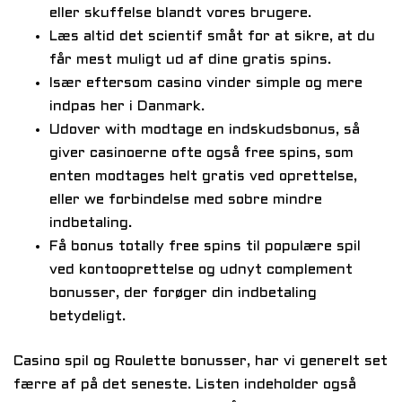
eller skuffelse blandt vores brugere.
Læs altid det scientif småt for at sikre, at du
får mest muligt ud af dine gratis spins.
Især eftersom casino vinder simple og mere
indpas her i Danmark.
Udover with modtage en indskudsbonus, så
giver casinoerne ofte også free spins, som
enten modtages helt gratis ved oprettelse,
eller we forbindelse med sobre mindre
indbetaling.
Få bonus totally free spins til populære spil
ved kontooprettelse og udnyt complement
bonusser, der forøger din indbetaling
betydeligt.
Casino spil og Roulette bonusser, har vi generelt set
færre af på det seneste. Listen indeholder også