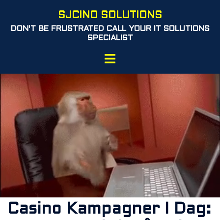
Skip
SJCINO SOLUTIONS
to
DON'T BE FRUSTRATED CALL YOUR IT SOLUTIONS
content
SPECIALIST
Toggle
menu
Casino Kampagner I Dag: