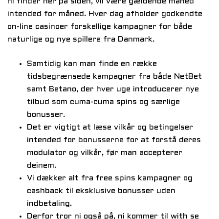
ni finder her på siden, vil være gældende måned
intended for måned. Hver dag afholder godkendte
on-line casinoer forskellige kampagner for både
naturlige og nye spillere fra Danmark.
Samtidig kan man finde en række
tidsbegrænsede kampagner fra både NetBet
samt Betano, der hver uge introducerer nye
tilbud som cuma-cuma spins og særlige
bonusser.
Det er vigtigt at læse vilkår og betingelser
intended for bonusserne for at forstå deres
modulator og vilkår, før man accepterer
deinem.
Vi dækker alt fra free spins kampagner og
cashback til eksklusive bonusser uden
indbetaling.
Derfor tror ni også på, ni kommer til with se