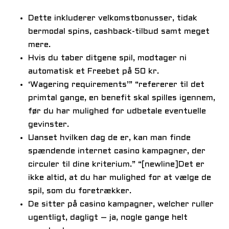
Dette inkluderer velkomstbonusser, tidak
bermodal spins, cashback-tilbud samt meget
mere.
Hvis du taber ditgene spil, modtager ni
automatisk et Freebet på 50 kr.
‘Wagering requirements’” “refererer til det
primtal gange, en benefit skal spilles igennem,
før du har mulighed for udbetale eventuelle
gevinster.
Uanset hvilken dag de er, kan man finde
spændende internet casino kampagner, der
circuler til dine kriterium.” “[newline]Det er
ikke altid, at du har mulighed for at vælge de
spil, som du foretrækker.
De sitter på casino kampagner, welcher ruller
ugentligt, dagligt – ja, nogle gange helt