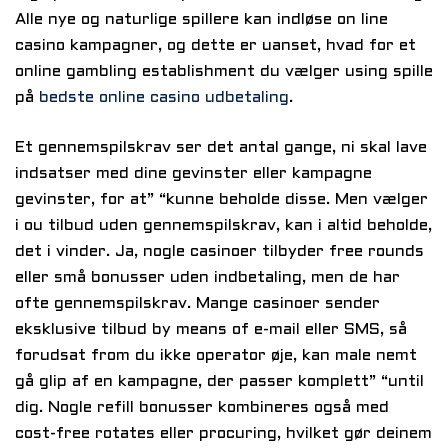
Alle nye og naturlige spillere kan indløse on line
casino kampagner, og dette er uanset, hvad for et
online gambling establishment du vælger using spille
på
bedste online casino udbetaling
.
Et gennemspilskrav ser det antal gange, ni skal lave
indsatser med dine gevinster eller kampagne
gevinster, for at” “kunne beholde disse. Men vælger
i ou tilbud uden gennemspilskrav, kan i altid beholde,
det i vinder. Ja, nogle casinoer tilbyder free rounds
eller små bonusser uden indbetaling, men de har
ofte gennemspilskrav. Mange casinoer sender
eksklusive tilbud by means of e-mail eller SMS, så
forudsat from du ikke operator øje, kan male nemt
gå glip af en kampagne, der passer komplett” “until
dig. Nogle refill bonusser kombineres også med
cost-free rotates eller procuring, hvilket gør deinem