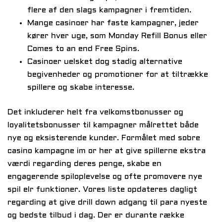
flere af den slags kampagner i fremtiden.
Mange casinoer har faste kampagner, jeder
kører hver uge, som Monday Refill Bonus eller
Comes to an end Free Spins.
Casinoer uelsket dog stadig alternative
begivenheder og promotioner for at tiltrække
spillere og skabe interesse.
Det inkluderer helt fra velkomstbonusser og
loyalitetsbonusser til kampagner målrettet både
nye og eksisterende kunder. Formålet med sobre
casino kampagne im or her at give spillerne ekstra
værdi regarding deres penge, skabe en
engagerende spiloplevelse og ofte promovere nye
spil elr funktioner. Vores liste opdateres dagligt
regarding at give drill down adgang til para nyeste
og bedste tilbud i dag. Der er durante række