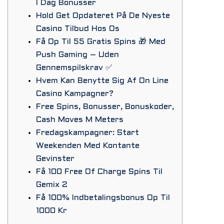
I Dag Bonusser
Hold Get Opdateret På De Nyeste
Casino Tilbud Hos Os
Få Op Til 55 Gratis Spins 🎁 Med
Push Gaming – Uden
Gennemspilskrav ✅
Hvem Kan Benytte Sig Af On Line
Casino Kampagner?
Free Spins, Bonusser, Bonuskoder,
Cash Moves M Meters
Fredagskampagner: Start
Weekenden Med Kontante
Gevinster
Få 100 Free Of Charge Spins Til
Gemix 2
Få 100% Indbetalingsbonus Op Til
1000 Kr