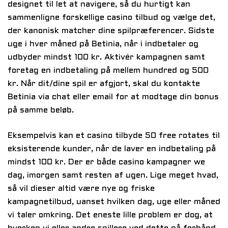
designet til let at navigere, så du hurtigt kan
sammenligne forskellige casino tilbud og vælge det,
der kanonisk matcher dine spilpræferencer. Sidste
uge i hver måned på Betinia, når i indbetaler og
udbyder mindst 100 kr. Aktivér kampagnen samt
foretag en indbetaling på mellem hundred og 500
kr. Når dit/dine spil er afgjort, skal du kontakte
Betinia via chat eller email for at modtage din bonus
på samme beløb.
Eksempelvis kan et casino tilbyde 50 free rotates til
eksisterende kunder, når de laver en indbetaling på
mindst 100 kr. Der er både casino kampagner we
dag, imorgen samt resten af ugen. Lige meget hvad,
så vil dieser altid være nye og friske
kampagnetilbud, uanset hvilken dag, uge eller måned
vi taler omkring. Det eneste lille problem er dog, at