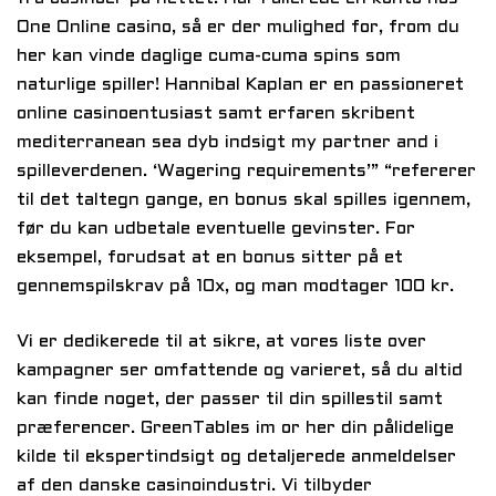
One Online casino, så er der mulighed for, from du
her kan vinde daglige cuma-cuma spins som
naturlige spiller! Hannibal Kaplan er en passioneret
online casinoentusiast samt erfaren skribent
mediterranean sea dyb indsigt my partner and i
spilleverdenen. ‘Wagering requirements’” “refererer
til det taltegn gange, en bonus skal spilles igennem,
før du kan udbetale eventuelle gevinster. For
eksempel, forudsat at en bonus sitter på et
gennemspilskrav på 10x, og man modtager 100 kr.
Vi er dedikerede til at sikre, at vores liste over
kampagner ser omfattende og varieret, så du altid
kan finde noget, der passer til din spillestil samt
præferencer. GreenTables im or her din pålidelige
kilde til ekspertindsigt og detaljerede anmeldelser
af den danske casinoindustri. Vi tilbyder