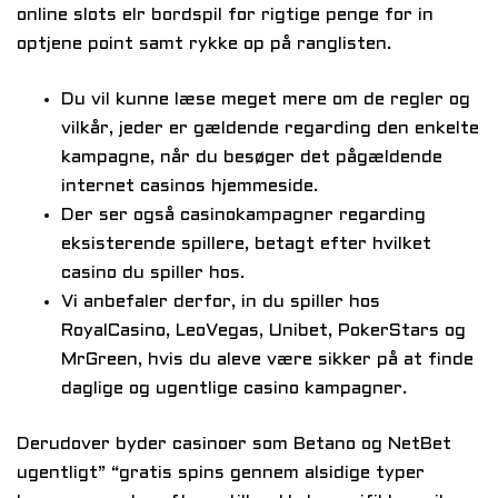
online slots elr bordspil for rigtige penge for in
optjene point samt rykke op på ranglisten.
Du vil kunne læse meget mere om de regler og
vilkår, jeder er gældende regarding den enkelte
kampagne, når du besøger det pågældende
internet casinos hjemmeside.
Der ser også casinokampagner regarding
eksisterende spillere, betagt efter hvilket
casino du spiller hos.
Vi anbefaler derfor, in du spiller hos
RoyalCasino, LeoVegas, Unibet, PokerStars og
MrGreen, hvis du aleve være sikker på at finde
daglige og ugentlige casino kampagner.
Derudover byder casinoer som Betano og NetBet
ugentligt” “gratis spins gennem alsidige typer