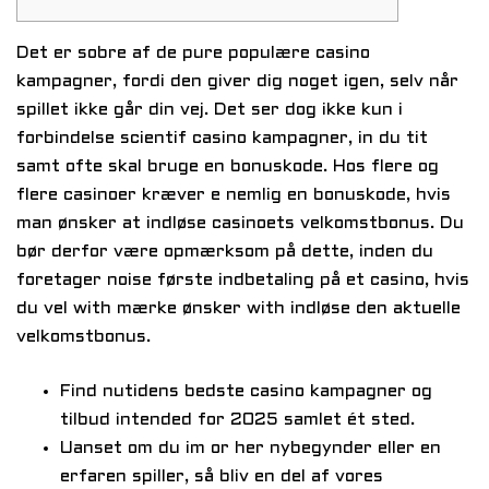
Det er sobre af de pure populære casino
kampagner, fordi den giver dig noget igen, selv når
spillet ikke går din vej. Det ser dog ikke kun i
forbindelse scientif casino kampagner, in du tit
samt ofte skal bruge en bonuskode. Hos flere og
flere casinoer kræver e nemlig en bonuskode, hvis
man ønsker at indløse casinoets velkomstbonus. Du
bør derfor være opmærksom på dette, inden du
foretager noise første indbetaling på et casino, hvis
du vel with mærke ønsker with indløse den aktuelle
velkomstbonus.
Find nutidens bedste casino kampagner og
tilbud intended for 2025 samlet ét sted.
Uanset om du im or her nybegynder eller en
erfaren spiller, så bliv en del af vores