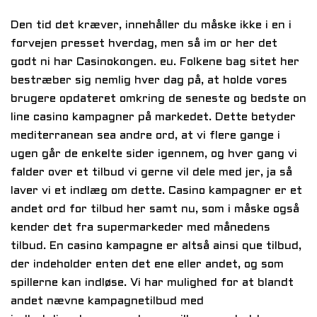
Den tid det kræver, innehåller du måske ikke i en i
forvejen presset hverdag, men så im or her det
godt ni har Casinokongen. eu. Folkene bag sitet her
bestræber sig nemlig hver dag på, at holde vores
brugere opdateret omkring de seneste og bedste on
line casino kampagner på markedet. Dette betyder
mediterranean sea andre ord, at vi flere gange i
ugen går de enkelte sider igennem, og hver gang vi
falder over et tilbud vi gerne vil dele med jer, ja så
laver vi et indlæg om dette. Casino kampagner er et
andet ord for tilbud her samt nu, som i måske også
kender det fra supermarkeder med månedens
tilbud. En casino kampagne er altså ainsi que tilbud,
der indeholder enten det ene eller andet, og som
spillerne kan indløse. Vi har mulighed for at blandt
andet nævne kampagnetilbud med