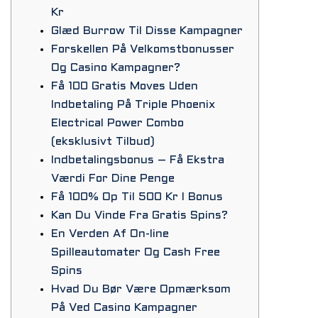
Kr
Glæd Burrow Til Disse Kampagner
Forskellen På Velkomstbonusser
Og Casino Kampagner?
Få 100 Gratis Moves Uden
Indbetaling På Triple Phoenix
Electrical Power Combo
(eksklusivt Tilbud)
Indbetalingsbonus – Få Ekstra
Værdi For Dine Penge
Få 100% Op Til 500 Kr I Bonus
Kan Du Vinde Fra Gratis Spins?
En Verden Af On-line
Spilleautomater Og Cash Free
Spins
Hvad Du Bør Være Opmærksom
På Ved Casino Kampagner