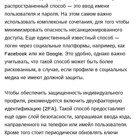
распространенный способ — это ввод имени
пользователя и пароля. На этом самом важно
использовать комплексные сочетания, для того чтобы
минимизировать опасность несанкционированного
доступа. Еще единственный известный способ —
логин через социальные платформы, например, как
Facebook или же Google. Это удобно, однако важно
учитывать, что такой способ может быть более
рискованным, в случае, если профили в социальных
медиа не имеют должной защиты.
Чтобы обеспечить защищенность индивидуального
профиля, рекомендуется включить двухфакторную
идентификацию (2FA). Такой способ предоставляет
ещё один слой безопасности, запрашивая ввода кода,
направленного на телефон или имейл пользователя.
Кроме того стоит периодически обновлять ключи