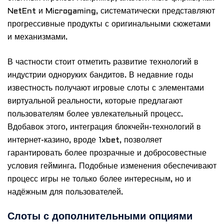
NetEnt и Microgaming, систематически представляют
прогрессивные продукты с оригинальными сюжетами
и механизмами.
В частности стоит отметить развитие технологий в
индустрии одноруких бандитов. В недавние годы
известность получают игровые слоты с элементами
виртуальной реальности, которые предлагают
пользователям более увлекательный процесс.
Вдобавок этого, интеграция блокчейн-технологий в
интернет-казино, вроде 1xbet, позволяет
гарантировать более прозрачные и добросовестные
условия гейминга. Подобные изменения обеспечивают
процесс игры не только более интересным, но и
надёжным для пользователей.
Слоты с дополнительными опциями