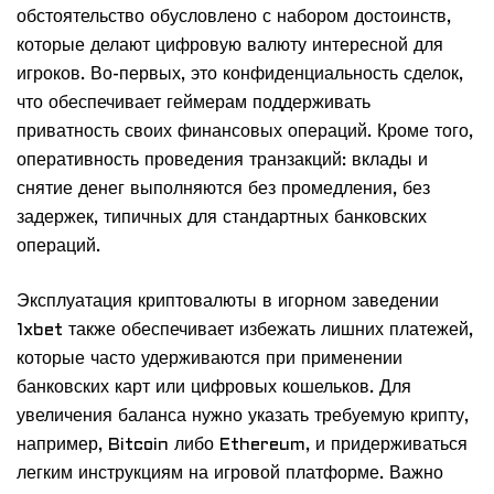
обстоятельство обусловлено с набором достоинств,
которые делают цифровую валюту интересной для
игроков. Во-первых, это конфиденциальность сделок,
что обеспечивает геймерам поддерживать
приватность своих финансовых операций. Кроме того,
оперативность проведения транзакций: вклады и
снятие денег выполняются без промедления, без
задержек, типичных для стандартных банковских
операций.
Эксплуатация криптовалюты в игорном заведении
1xbet также обеспечивает избежать лишних платежей,
которые часто удерживаются при применении
банковских карт или цифровых кошельков. Для
увеличения баланса нужно указать требуемую крипту,
например, Bitcoin либо Ethereum, и придерживаться
легким инструкциям на игровой платформе. Важно