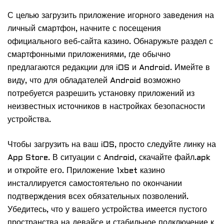
С целью загрузить приложение игорного заведения на
личный смартфон, начните с посещения
официального веб-сайта казино. Обнаружьте раздел с
смартфонными приложениями, где обычно
предлагаются редакции для iOS и Android. Имейте в
виду, что для обладателей Android возможно
потребуется разрешить установку приложений из
неизвестных источников в настройках безопасности
устройства.
Чтобы загрузить на ваш iOS, просто следуйте линку на
App Store. В ситуации с Android, скачайте файл.apk
и откройте его. Приложение 1xbet казино
инсталлируется самостоятельно по окончании
подтверждения всех обязательных позволений.
Убедитесь, что у вашего устройства имеется пустого
пространства на девайсе и стабильное подключение к