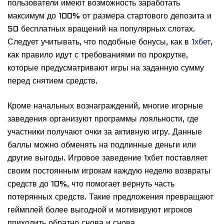
пользователи имеют возможность заработать
максимум до 100% от размера стартового депозита и
50 бесплатных вращений на популярных слотах.
Следует учитывать, что подобные бонусы, как в
1хбет
,
как правило идут с требованиями по прокрутке,
которые предусматривают игры на заданную сумму
перед снятием средств.
Кроме начальных вознаграждений, многие игорные
заведения организуют программы лояльности, где
участники получают очки за активную игру. Данные
баллы можно обменять на подлинные деньги или
другие выгоды. Игровое заведение 1хбет поставляет
своим постоянным игрокам каждую неделю возвраты
средств до 10%, что помогает вернуть часть
потерянных средств. Такие предложения превращают
геймплей более выгодной и мотивируют игроков
приходить обратно снова и снова.