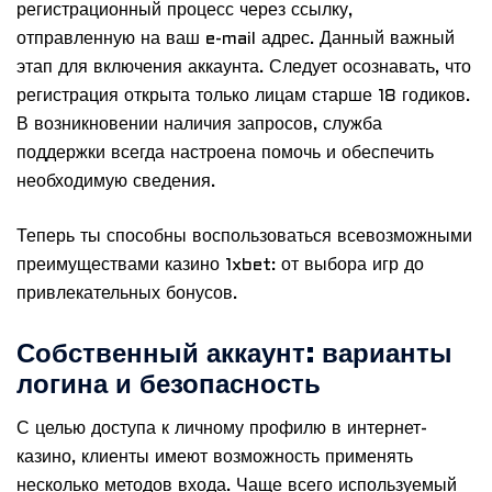
регистрационный процесс через ссылку,
отправленную на ваш e-mail адрес. Данный важный
этап для включения аккаунта. Следует осознавать, что
регистрация открыта только лицам старше 18 годиков.
В возникновении наличия запросов, служба
поддержки всегда настроена помочь и обеспечить
необходимую сведения.
Теперь ты способны воспользоваться всевозможными
преимуществами казино 1xbet: от выбора игр до
привлекательных бонусов.
Собственный аккаунт: варианты
логина и безопасность
С целью доступа к личному профилю в интернет-
казино, клиенты имеют возможность применять
несколько методов входа. Чаще всего используемый