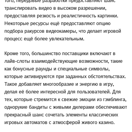
того, передовые разработки предоставляют шанс
транслировать видео в высоком разрешении,
предоставляя резкость и реалистичность картинки.
Некоторые ресурсы ещё предоставляют опцию
подбора ракурсов видеокамеры, что делает игровой
процесс ещё более увлекательным.
Кроме того, большинство поставщики включают в
лайв-слоты взаимодействующие возможности, такие
как бонусные раунды и специальные символы,
которые активируются при заданных обстоятельствах.
Такое добавляет многообразие и энергию в игру,
делая её более интересной для пользователей. Для
тех, которые стремится к свежие эмоции из гэмблинга,
однорукие бандиты с живыми дилерами обеспечивают
прекрасный шанс сочетать элементы классических
игровых автоматов с атмосферой живого казино.