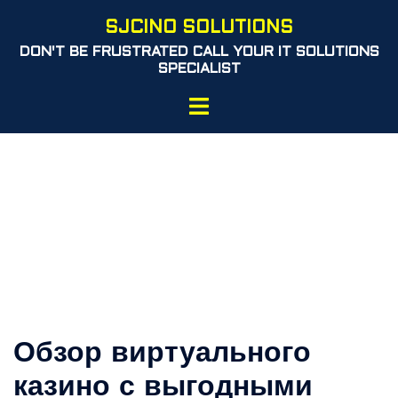
Skip
SJCINO SOLUTIONS
to
DON'T BE FRUSTRATED CALL YOUR IT SOLUTIONS
content
SPECIALIST
Toggle
menu
Обзор виртуального
казино с выгодными