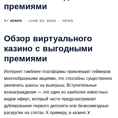
премиями
BY
ADMIN
JUNE 23, 2025
NEWS
Обзор виртуального
казино с выгодными
премиями
Интернет гэмблинг-платформы привлекают геймеров
многообразными акциями, что способны существенно
увеличить шансы на выигрыш. Вступительные
вознаграждения — это один из наиболее известных
видов оферт, который часто предусматривает
дублирование первого депозита или безвозмездные
раскрутки на слотах. К примеру, в казино X