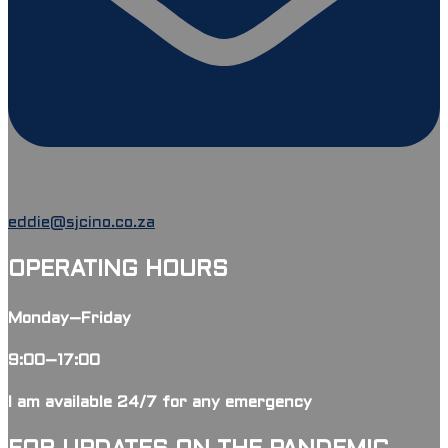
eddie@sjcino.co.za
OPERATING HOURS
Monday–Friday
9:00–17:00
I am available 24/7 for any emergency