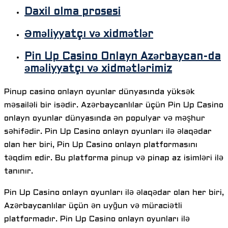
Daxil olma prosesi
Əməliyyatçı və xidmətlər
Pin Up Casino Onlayn Azərbaycan-da
əməliyyatçı və xidmətlərimiz
Pinup casino onlayn oyunlar dünyasında yüksək
məsailəli bir isədir. Azərbaycanlılar üçün Pin Up Casino
onlayn oyunlar dünyasında ən populyar və məşhur
səhifədir. Pin Up Casino onlayn oyunları ilə əlaqədar
olan her biri, Pin Up Casino onlayn platformasını
təqdim edir. Bu platforma pinup və pinap az isimləri ilə
tanınır.
Pin Up Casino onlayn oyunları ilə əlaqədar olan her biri,
Azərbaycanlılar üçün ən uyğun və müraciətli
platformadır. Pin Up Casino onlayn oyunları ilə