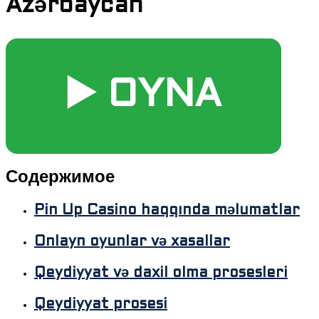
Azərbaycan
▶️ OYNA
Содержимое
Pin Up Casino haqqında məlumatlar
Onlayn oyunlar və xasallar
Qeydiyyat və daxil olma prosesleri
Qeydiyyat prosesi