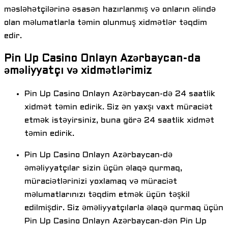
məsləhətçilərinə əsasən hazırlanmış və onların əlində
olan məlumatlarla təmin olunmuş xidmətlər təqdim
edir.
Pin Up Casino Onlayn Azərbaycan-da
əməliyyatçı və xidmətlərimiz
Pin Up Casino Onlayn Azərbaycan-də 24 saatlik
xidmət təmin edirik. Siz ən yaxşı vaxt müraciət
etmək istəyirsiniz, buna görə 24 saatlik xidmət
təmin edirik.
Pin Up Casino Onlayn Azərbaycan-də
əməliyyatçılar sizin üçün əlaqə qurmaq,
müraciətlərinizi yoxlamaq və müraciət
məlumatlarınızı təqdim etmək üçün təşkil
edilmişdir. Siz əməliyyatçılarla əlaqə qurmaq üçün
Pin Up Casino Onlayn Azərbaycan-dən Pin Up