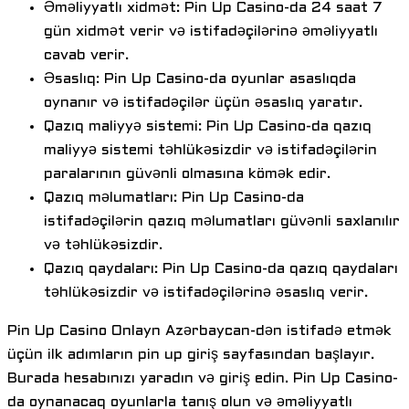
Əməliyyatlı xidmət: Pin Up Casino-da 24 saat 7
gün xidmət verir və istifadəçilərinə əməliyyatlı
cavab verir.
Əsaslıq: Pin Up Casino-da oyunlar asaslıqda
oynanır və istifadəçilər üçün əsaslıq yaratır.
Qazıq maliyyə sistemi: Pin Up Casino-da qazıq
maliyyə sistemi təhlükəsizdir və istifadəçilərin
paralarının güvənli olmasına kömək edir.
Qazıq məlumatları: Pin Up Casino-da
istifadəçilərin qazıq məlumatları güvənli saxlanılır
və təhlükəsizdir.
Qazıq qaydaları: Pin Up Casino-da qazıq qaydaları
təhlükəsizdir və istifadəçilərinə əsaslıq verir.
Pin Up Casino Onlayn Azərbaycan-dən istifadə etmək
üçün ilk adımların pin up giriş sayfasından başlayır.
Burada hesabınızı yaradın və giriş edin. Pin Up Casino-
da oynanacaq oyunlarla tanış olun və əməliyyatlı