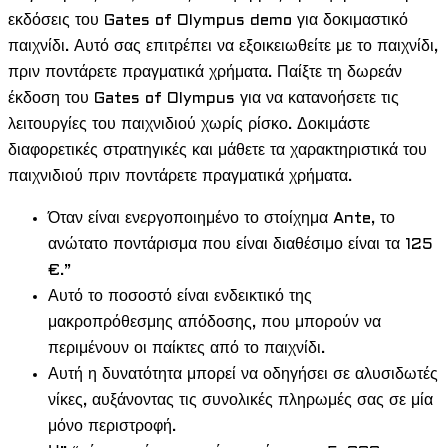
εκδόσεις του Gates of Olympus demo για δοκιμαστικό
παιχνίδι. Αυτό σας επιτρέπει να εξοικειωθείτε με το παιχνίδι,
πριν ποντάρετε πραγματικά χρήματα. Παίξτε τη δωρεάν
έκδοση του Gates of Olympus για να κατανοήσετε τις
λειτουργίες του παιχνιδιού χωρίς ρίσκο. Δοκιμάστε
διαφορετικές στρατηγικές και μάθετε τα χαρακτηριστικά του
παιχνιδιού πριν ποντάρετε πραγματικά χρήματα.
Όταν είναι ενεργοποιημένο το στοίχημα Ante, το
ανώτατο ποντάρισμα που είναι διαθέσιμο είναι τα 125
€.”
Αυτό το ποσοστό είναι ενδεικτικό της
μακροπρόθεσμης απόδοσης, που μπορούν να
περιμένουν οι παίκτες από το παιχνίδι.
Αυτή η δυνατότητα μπορεί να οδηγήσει σε αλυσιδωτές
νίκες, αυξάνοντας τις συνολικές πληρωμές σας σε μία
μόνο περιστροφή.