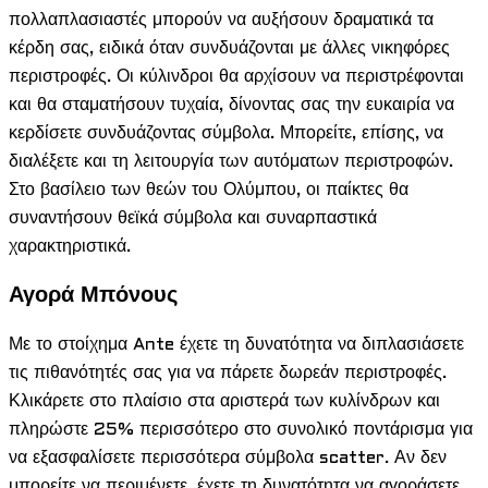
πολλαπλασιαστές μπορούν να αυξήσουν δραματικά τα
κέρδη σας, ειδικά όταν συνδυάζονται με άλλες νικηφόρες
περιστροφές. Οι κύλινδροι θα αρχίσουν να περιστρέφονται
και θα σταματήσουν τυχαία, δίνοντας σας την ευκαιρία να
κερδίσετε συνδυάζοντας σύμβολα. Μπορείτε, επίσης, να
διαλέξετε και τη λειτουργία των αυτόματων περιστροφών.
Στο βασίλειο των θεών του Ολύμπου, οι παίκτες θα
συναντήσουν θεϊκά σύμβολα και συναρπαστικά
χαρακτηριστικά.
Αγορά Μπόνους
Με το στοίχημα Ante έχετε τη δυνατότητα να διπλασιάσετε
τις πιθανότητές σας για να πάρετε δωρεάν περιστροφές.
Κλικάρετε στο πλαίσιο στα αριστερά των κυλίνδρων και
πληρώστε 25% περισσότερο στο συνολικό ποντάρισμα για
να εξασφαλίσετε περισσότερα σύμβολα scatter. Αν δεν
μπορείτε να περιμένετε, έχετε τη δυνατότητα να αγοράσετε