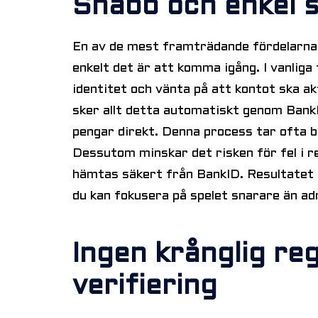
Snabb och enkel 
En av de mest framträdande fördelarna 
enkelt det är att komma igång. I vanliga 
identitet och vänta på att kontot ska ak
sker allt detta automatiskt genom BankID
pengar direkt. Denna process tar ofta b
Dessutom minskar det risken för fel i r
hämtas säkert från BankID. Resultatet b
du kan fokusera på spelet snarare än ad
Ingen krånglig reg
verifiering