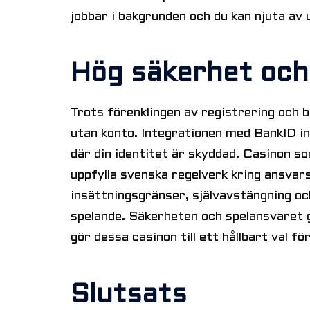
jobbar i bakgrunden och du kan njuta av u
Hög säkerhet och
Trots förenklingen av registrering och 
utan konto. Integrationen med BankID inn
där din identitet är skyddad. Casinon s
uppfylla svenska regelverk kring ansvarsf
insättningsgränser, självavstängning och 
spelande. Säkerheten och spelansvaret g
gör dessa casinon till ett hållbart val f
Slutsats