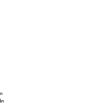
än
ån