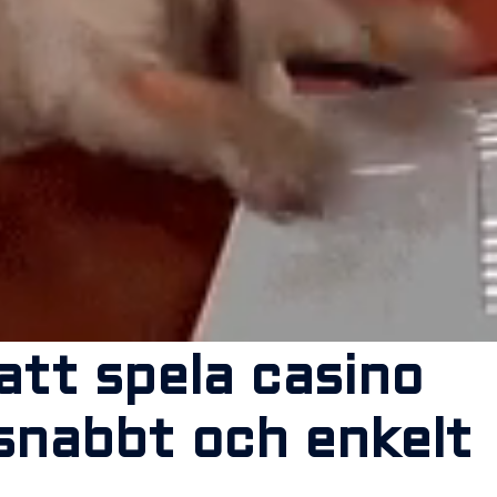
att spela casino
snabbt och enkelt