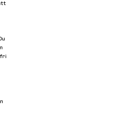
att
 Du
om
fri
on