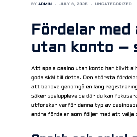
BY
ADMIN
JULY 8, 2025
UNCATEGORIZED
Fördelar med 
utan konto – 
Att spela casino utan konto har blivit a
goda skäl till detta. Den största fördele
att behöva genomgå en lång registrerin
säker spelupplevelse där du kan fokusera
utforskar varför denna typ av casinospel
andra fördelar som följer med att välja 