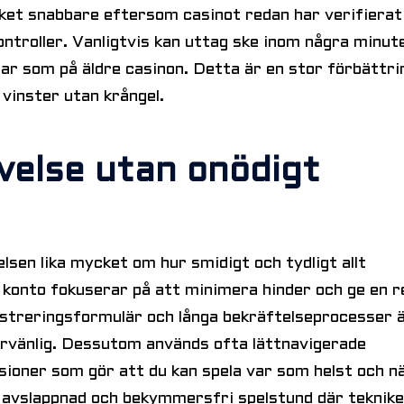
et snabbare eftersom casinot redan har verifierat
kontroller. Vanligtvis kan uttag ske inom några minut
agar som på äldre casinon. Detta är en stor förbättri
na vinster utan krångel.
velse utan onödigt
sen lika mycket om hur smidigt och tydligt allt
 konto fokuserar på att minimera hinder och ge en r
gistreringsformulär och långa bekräftelseprocesser 
rvänlig. Dessutom används ofta lättnavigerade
ioner som gör att du kan spela var som helst och n
r avslappnad och bekymmersfri spelstund där teknik