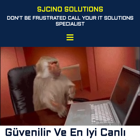
Skip
SJCINO SOLUTIONS
to
DON'T BE FRUSTRATED CALL YOUR IT SOLUTIONS
content
SPECIALIST
Toggle
menu
Güvenilir Ve En Iyi Canlı