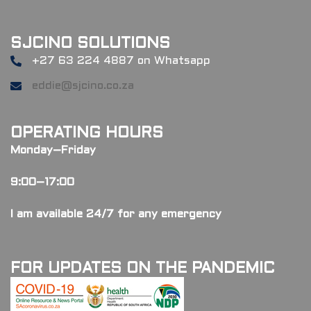
SJCINO SOLUTIONS
+27 63 224 4887 on Whatsapp
eddie@sjcino.co.za
OPERATING HOURS
Monday–Friday
9:00–17:00
I am available 24/7 for any emergency
FOR UPDATES ON THE PANDEMIC