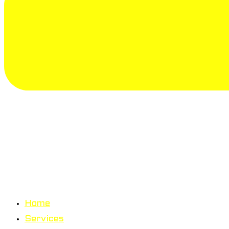
Home
Services