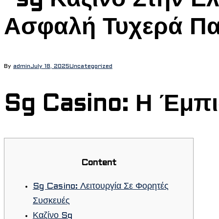
“sg Καζίνο Στην Ε
Ασφαλή Τυχερά Πα
By
admin
July 18, 2025
Uncategorized
Sg Casino: Η Έμπ
Content
Sg Casino: Λειτουργία Σε Φορητές
Συσκευές
Καζίνο Sg