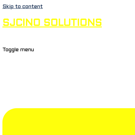
Skip to content
SJCINO SOLUTIONS
DON'T BE FRUSTRATED CALL YOUR IT SOLUTIONS SPE
Toggle menu