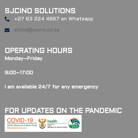
SJCINO SOLUTIONS
+27 63 224 4887 on Whatsapp
eddie@sjcino.co.za
OPERATING HOURS
Monday–Friday
9:00–17:00
I am available 24/7 for any emergency
FOR UPDATES ON THE PANDEMIC