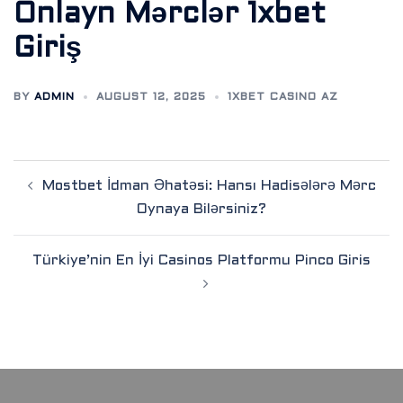
Onlayn Mərclər 1xbet
Giriş
BY
ADMIN
AUGUST 12, 2025
1XBET CASINO AZ
Post
Mostbet İdman Əhatəsi: Hansı Hadisələrə Mərc
navigation
Oynaya Bilərsiniz?
Türkiye’nin En İyi Casinos Platformu Pinco Giris