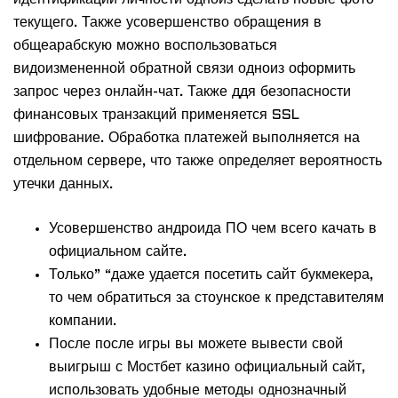
текущего. Также усовершенство обращения в
общеарабскую можно воспользоваться
видоизмененной обратной связи одноиз оформить
запрос через онлайн-чат. Также ддя безопасности
финансовых транзакций применяется SSL
шифрование. Обработка платежей выполняется на
отдельном сервере, что также определяет вероятность
утечки данных.
Усовершенство андроида ПО чем всего качать в
официальном сайте.
Только” “даже удается посетить сайт букмекера,
то чем обратиться за стоунское к представителям
компании.
После после игры вы можете вывести свой
выигрыш с Мостбет казино официальный сайт,
использовать удобные методы однозначный