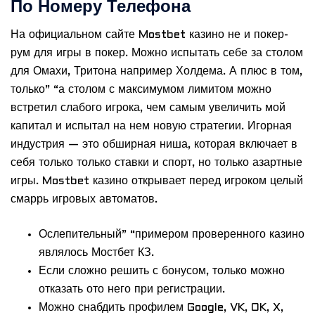
По Номеру Телефона
На официальном сайте Mostbet казино не и покер-
рум для игры в покер. Можно испытать себе за столом
для Омахи, Тритона например Холдема. А плюс в том,
только” “а столом с максимумом лимитом можно
встретил слабого игрока, чем самым увеличить мой
капитал и испытал на нем новую стратегии. Игорная
индустрия — это обширная ниша, которая включает в
себя только только ставки и спорт, но только азартные
игры. Mostbet казино открывает перед игроком целый
смаррь игровых автоматов.
Ослепительный” “примером проверенного казино
являлось Мостбет КЗ.
Если сложно решить с бонусом, только можно
отказать ото него при регистрации.
Можно снабдить профилем Google, VK, OK, X,