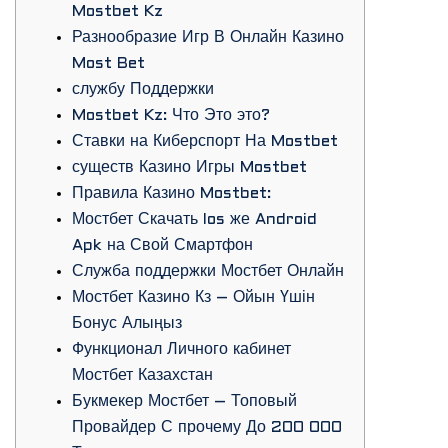
Mostbet Kz
Разнообразие Игр В Онлайн Казино
Most Bet
службу Поддержки
Mostbet Kz: Что Это это?
Ставки на Киберспорт На Mostbet
существ Казино Игры Mostbet
Правила Казино Mostbet:
Мостбет Скачать Ios же Android
Apk на Свой Смартфон
Служба поддержки Мостбет Онлайн
Мостбет Казино Кз – Ойын Үшін
Бонус Алыңыз
Функционал Личного кабинет
Мостбет Казахстан
Букмекер Мостбет – Топовый
Провайдер С прочему До 200 000