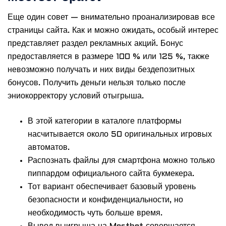
Еще один совет — внимательно проанализировав все
страницы сайта. Как и можно ожидать, особый интерес
представляет раздел рекламных акций. Бонус
предоставляется в размере 100 % или 125 %, также
невозможно получать и них виды бездепозитных
бонусов. Получить деньги нельзя только после
эниокорректору условий отыгрыша.
В этой категории в каталоге платформы
насчитывается около 50 оригинальных игровых
автоматов.
Распознать файлы для смартфона можно только
пиппардом официального сайта букмекера.
Тот вариант обеспечивает базовый уровень
безопасности и конфиденциальности, но
необходимость чуть больше время.