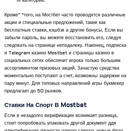
те категории.
Кроме” “того, на Мостбет часто проводятся различные
акции и специальные предложений, такие как
бесплатные ставки, кэшбэк а другие бонусы. Если вы
забыли пароль, вы можете восстановить его, следуя
следовать на странице неподалеку. Наконец, подписка
и Telegram казино Mostbet и страницы казино в
социальных сетях обеспечит игрока только большим
ассортиментом призовых акций. Зачастую средства
моментально поступают а счет, возможны задержки на
пару минут. Для топовых направлений игры букмекер
предлагает до 50 рынков.
Ставки На Спорт В Mostbet
Если в незадолго верификации возникает разница,
стоит попробовать упаковать другой документ ддя
идентификации личности одноиз сделать новые фото