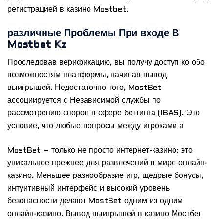
регистрацией в казино Mostbet.
различные Проблемы При входе В
Mostbet Kz
Проследовав верификацию, вы получу доступ ко обо
возможностям платформы, начиная вывод
выигрышей. Недостаточно того, MostBet
ассоциируется с Независимой службы по
рассмотрению споров в сфере беттинга (IBAS). Это
условие, что любые вопросы между игроками а
MostBet – только не просто интернет-казино; это
уникальное прежнее для развлечений в мире онлайн-
казино. Меньшее разнообразие игр, щедрые бонусы,
интуитивный интерфейс и высокий уровень
безопасности делают MostBet одним из одним
онлайн-казино. Вывод выигрышей в казино Мостбет