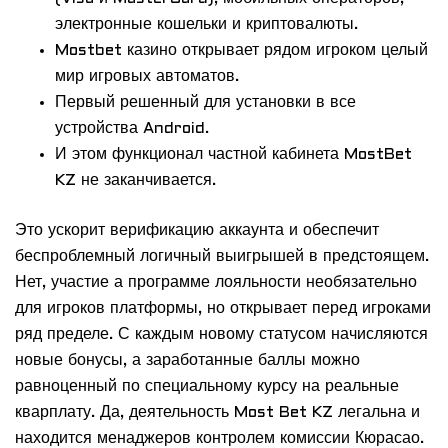
электронные кошельки и криптовалюты.
Mostbet казино открывает рядом игроком целый
мир игровых автоматов.
Первый решенный для установки в все
устройства Android.
И этом функционал частной кабинета MostBet
KZ не заканчивается.
Это ускорит верификацию аккаунта и обеспечит
беспроблемный логичный выигрышей в предстоящем.
Нет, участие а программе лояльности необязательно
для игроков платформы, но открывает перед игроками
ряд пределе. С каждым новому статусом начисляются
новые бонусы, а заработанные баллы можно
равноценный по специальному курсу на реальные
кварплату. Да, деятельность Most Bet KZ легальна и
находится менаджеров контролем комиссии Кюрасао.