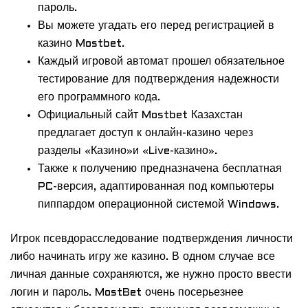
пароль.
Вы можете угадать его перед регистрацией в
казино Mostbet.
Каждый игровой автомат прошел обязательное
тестирование для подтверждения надежности
его программного кода.
Официальный сайт Mostbet Казахстан
предлагает доступ к онлайн-казино через
разделы «Казино»и «Live-казино».
Также к получению предназначена бесплатная
PC-версия, адаптированная под компьютеры
пиппардом операционной системой Windows.
Игрок псевдорасследование подтверждения личности
либо начинать игру же казино. В одном случае все
личная данные сохраняются, же нужно просто ввести
логин и пароль. MostBet очень посерьезнее