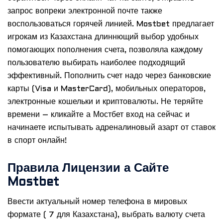
запрос вопреки электронной почте также
воспользоваться горячей линией. Mostbet предлагает
игрокам из Казахстана длиннющий выбор удобных
помогающих пополнения счета, позволяла каждому
пользователю выбирать наиболее подходящий
эффективный. Пополнить счет надо через банковские
карты (Visa и MasterCard), мобильных операторов,
электронные кошельки и криптовалюты. Не теряйте
времени – кликайте а Мостбет вход на сейчас и
начинаете испытывать адреналиновый азарт от ставок
в спорт онлайн!
Правила Лицензии а Сайте
Mostbet
Ввести актуальный номер телефона в мировых
формате ( 7 для Казахстана), выбрать валюту счета