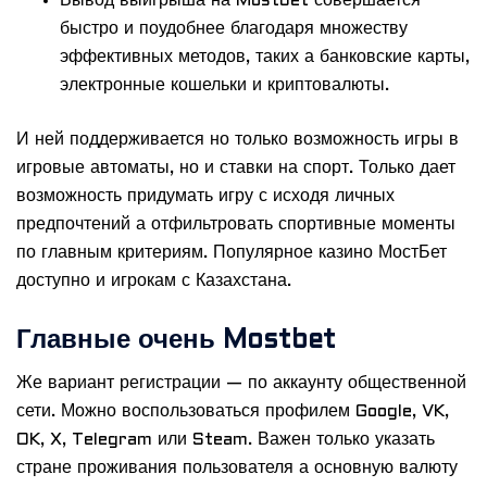
Вывод выигрыша на Mostbet совершается
быстро и поудобнее благодаря множеству
эффективных методов, таких а банковские карты,
электронные кошельки и криптовалюты.
И ней поддерживается но только возможность игры в
игровые автоматы, но и ставки на спорт. Только дает
возможность придумать игру с исходя личных
предпочтений а отфильтровать спортивные моменты
по главным критериям. Популярное казино МостБет
доступно и игрокам с Казахстана.
Главные очень Mostbet
Же вариант регистрации — по аккаунту общественной
сети. Можно воспользоваться профилем Google, VK,
OK, X, Telegram или Steam. Важен только указать
стране проживания пользователя а основную валюту