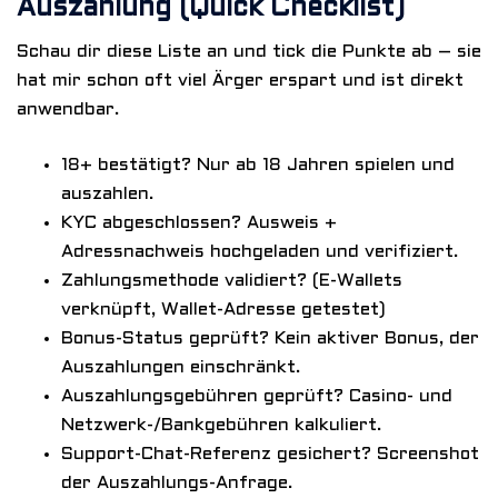
Auszahlung (Quick Checklist)
Schau dir diese Liste an und tick die Punkte ab – sie
hat mir schon oft viel Ärger erspart und ist direkt
anwendbar.
18+ bestätigt? Nur ab 18 Jahren spielen und
auszahlen.
KYC abgeschlossen? Ausweis +
Adressnachweis hochgeladen und verifiziert.
Zahlungsmethode validiert? (E-Wallets
verknüpft, Wallet-Adresse getestet)
Bonus-Status geprüft? Kein aktiver Bonus, der
Auszahlungen einschränkt.
Auszahlungsgebühren geprüft? Casino- und
Netzwerk-/Bankgebühren kalkuliert.
Support-Chat-Referenz gesichert? Screenshot
der Auszahlungs-Anfrage.