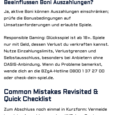
Beeinflussen Boni Auszahlungen?
Ja, aktive Boni können Auszahlungen einschränken;
prüfe die Bonusbedingungen auf
Umsatzanforderungen und erlaubte Spiele.
Responsible Gaming: Glücksspiel ist ab 18+. Spiele
nur mit Geld, dessen Verlust du verkraften kannst.
Nutze Einzahlungslimits, Verlustgrenzen und
Selbstausschluss, besonders bei Anbietern ohne
OASIS-Anbindung. Wenn du Probleme bemerkst,
wende dich an die BZgA-Hotline 0800 1 37 27 00
oder check-dein-spiel.de.
Common Mistakes Revisited &
Quick Checklist
Zum Abschluss noch einmal in Kurzform: Vermeide