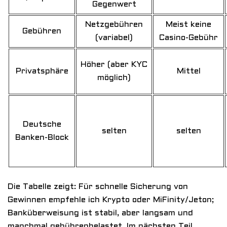
Gegenwert
Netzgebühren
Meist keine
Gebühren
(variabel)
Casino-Gebühr
Höher (aber KYC
Privatsphäre
Mittel
möglich)
Deutsche
selten
selten
Banken-Block
Die Tabelle zeigt: Für schnelle Sicherung von
Gewinnen empfehle ich Krypto oder MiFinity/Jeton;
Banküberweisung ist stabil, aber langsam und
manchmal gebührenbelastet. Im nächsten Teil