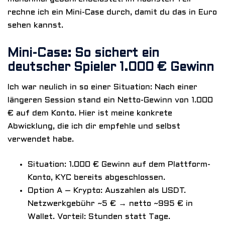
rechne ich ein Mini-Case durch, damit du das in Euro
sehen kannst.
Mini-Case: So sichert ein
deutscher Spieler 1.000 € Gewinn
Ich war neulich in so einer Situation: Nach einer
längeren Session stand ein Netto-Gewinn von 1.000
€ auf dem Konto. Hier ist meine konkrete
Abwicklung, die ich dir empfehle und selbst
verwendet habe.
Situation: 1.000 € Gewinn auf dem Plattform-
Konto, KYC bereits abgeschlossen.
Option A – Krypto: Auszahlen als USDT.
Netzwerkgebühr ~5 € → netto ~995 € in
Wallet. Vorteil: Stunden statt Tage.