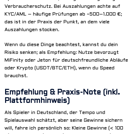
Verbraucherschutz. Bei Auszahlungen achte auf
KYC/AML – häufige Prüfungen ab ~500–1.000 €;
das ist in der Praxis der Punkt, an dem viele
Auszahlungen stocken.
Wenn du diese Dinge beachtest, kannst du dein
Risiko senken; als Empfehlung: Nutze bevorzugt
MiFinity oder Jeton für deutschfreundliche Abläufe
oder Krypto (USDT/BTC/ETH), wenn du Speed
brauchst.
Empfehlung & Praxis-Note (inkl.
Plattformhinweis)
Als Spieler in Deutschland, der Tempo und
Spielauswahl schätzt, aber seine Gewinne sichern
will, fahre ich persönlich so: Kleine Gewinne (< 100