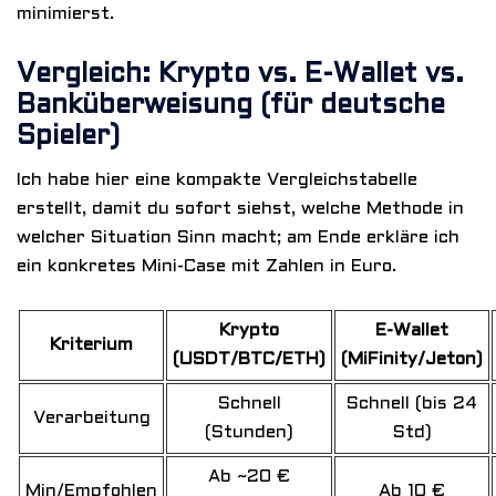
minimierst.
Vergleich: Krypto vs. E-Wallet vs.
Banküberweisung (für deutsche
Spieler)
Ich habe hier eine kompakte Vergleichstabelle
erstellt, damit du sofort siehst, welche Methode in
welcher Situation Sinn macht; am Ende erkläre ich
ein konkretes Mini-Case mit Zahlen in Euro.
Krypto
E-Wallet
Kriterium
(USDT/BTC/ETH)
(MiFinity/Jeton)
Schnell
Schnell (bis 24
Verarbeitung
(Stunden)
Std)
Ab ~20 €
Min/Empfohlen
Ab 10 €