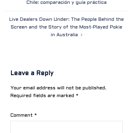
Chile: comparación y guía práctica
Live Dealers Down Under: The People Behind the
Screen and the Story of the Most-Played Pokie
in Australia
Leave a Reply
Your email address will not be published.
Required fields are marked
*
Comment
*