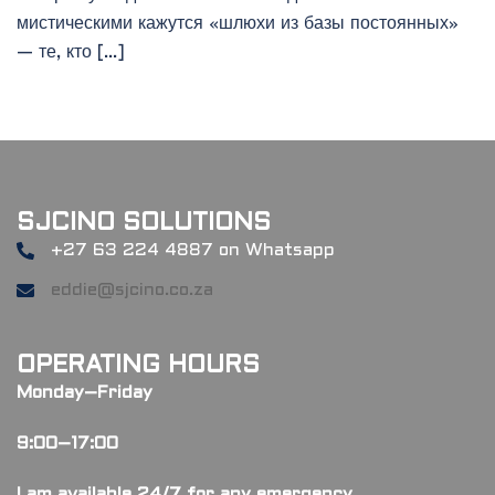
мистическими кажутся «шлюхи из базы постоянных»
— те, кто […]
SJCINO SOLUTIONS
+27 63 224 4887 on Whatsapp
eddie@sjcino.co.za
OPERATING HOURS
Monday–Friday
9:00–17:00
I am available 24/7 for any emergency