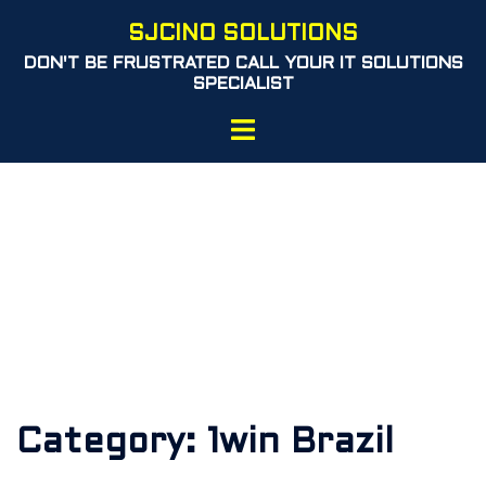
Skip
SJCINO SOLUTIONS
to
DON'T BE FRUSTRATED CALL YOUR IT SOLUTIONS
content
SPECIALIST
Toggle
menu
Category:
1win Brazil