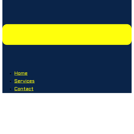
Home
Services
Contact