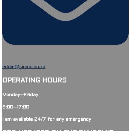
eddie@sjcino.co.za
OPERATING HOURS
Monday–Friday
9:00–17:00
I am available 24/7 for any emergency