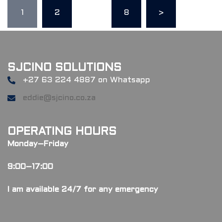
Posts
1
2
…
8
>
pagination
SJCINO SOLUTIONS
+27 63 224 4887 on Whatsapp
eddie@sjcino.co.za
OPERATING HOURS
Monday–Friday
9:00–17:00
I am available 24/7 for any emergency