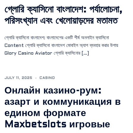
গ্লোরি ক্যাসিনো বাংলাদেশ: পর্যালোচনা,
পরিসংখ্যান এবং খেলোয়াড়দের মতামত
গ্লোরি ক্যাসিনো বাংলাদেশ: বাংলাদেশের একটি শীর্ষ অনলাইন ক্যাসিনো
Content গ্লোরি ক্যাসিনো বাংলাদেশ মোবাইল অ্যাপ ব্যবহার করার উপায়
Glory Casino Aviator গ্লোরি ক্যাসিনোর […]
JULY 11, 2025
CASINO
Онлайн казино-рум:
азарт и коммуникация в
едином формате
Maxbetslots игровые