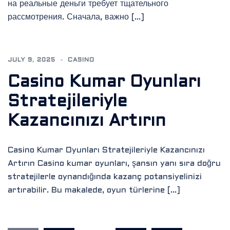
на реальные деньги требует тщательного
рассмотрения. Сначала, важно […]
JULY 9, 2025
CASINO
Casino Kumar Oyunları
Stratejileriyle
Kazancınızı Artırın
Casino Kumar Oyunları Stratejileriyle Kazancınızı
Artırın Casino kumar oyunları, şansın yanı sıra doğru
stratejilerle oynandığında kazanç potansiyelinizi
artırabilir. Bu makalede, oyun türlerine […]