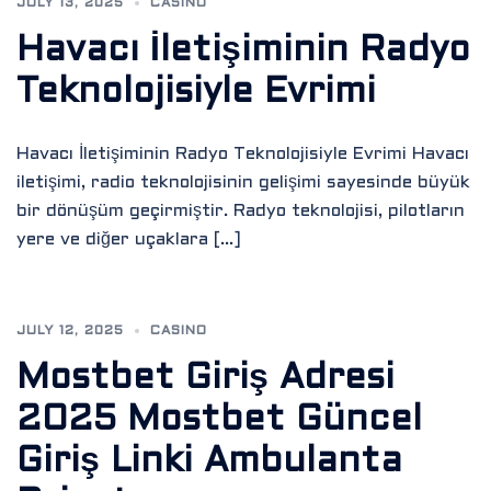
JULY 13, 2025
CASINO
Havacı İletişiminin Radyo
Teknolojisiyle Evrimi
Havacı İletişiminin Radyo Teknolojisiyle Evrimi Havacı
iletişimi, radio teknolojisinin gelişimi sayesinde büyük
bir dönüşüm geçirmiştir. Radyo teknolojisi, pilotların
yere ve diğer uçaklara […]
JULY 12, 2025
CASINO
Mostbet Giriş Adresi
2025 Mostbet Güncel
Giriş Linki Ambulanta