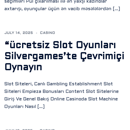
seçimləri Pul çıxarılması ilə ən yaxşı kazinolar
axtarışı, oyunçular üçün ən vacib məsələlərdən […]
JULY 14, 2025
CASINO
“ücretsiz Slot Oyunları
Silvergames’te Çevrimiçi
Oynayın ️
Slot Siteleri, Canlı Gambling Establishment Slot
Siteleri Empieza Bonusları Content Slot Sitelerine
Giriş Ve Genel Bakış Online Casinoda Slot Machine
Oyunları Nasıl […]