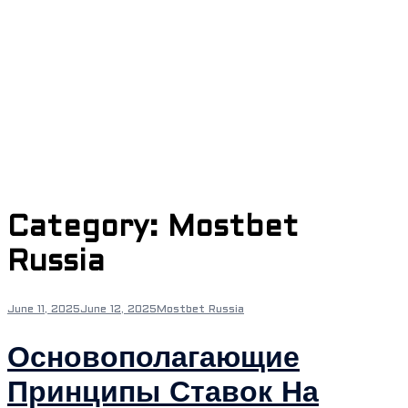
Category:
Mostbet
Russia
June 11, 2025
June 12, 2025
Mostbet Russia
Основополагающие
Принципы Ставок На