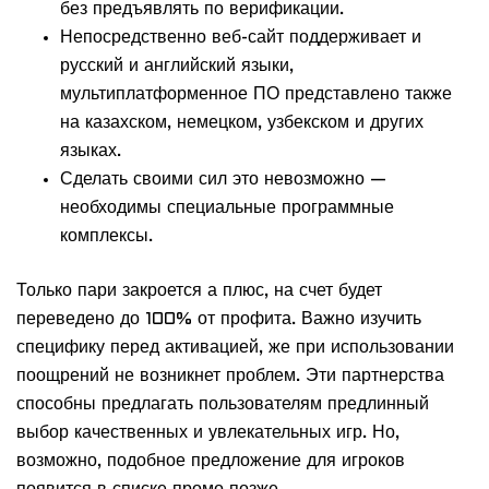
без предъявлять по верификации.
Непосредственно веб-сайт поддерживает и
русский и английский языки,
мультиплатформенное ПО представлено также
на казахском, немецком, узбекском и других
языках.
Сделать своими сил это невозможно —
необходимы специальные программные
комплексы.
Только пари закроется а плюс, на счет будет
переведено до 100% от профита. Важно изучить
специфику перед активацией, же при использовании
поощрений не возникнет проблем. Эти партнерства
способны предлагать пользователям предлинный
выбор качественных и увлекательных игр. Но,
возможно, подобное предложение для игроков