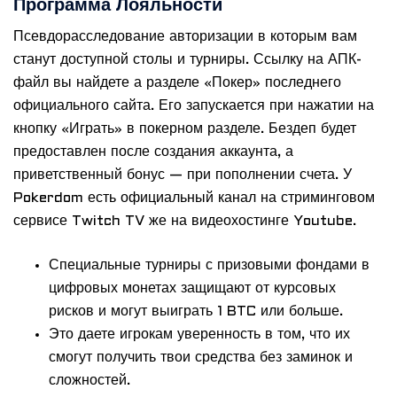
Программа Лояльности
Псевдорасследование авторизации в которым вам
станут доступной столы и турниры. Ссылку на АПК-
файл вы найдете а разделе «Покер» последнего
официального сайта. Его запускается при нажатии на
кнопку «Играть» в покерном разделе. Бездеп будет
предоставлен после создания аккаунта, а
приветственный бонус — при пополнении счета. У
Pokerdom есть официальный канал на стриминговом
сервисе Twitch TV же на видеохостинге Youtube.
Специальные турниры с призовыми фондами в
цифровых монетах защищают от курсовых
рисков и могут выиграть 1 BTC или больше.
Это даете игрокам уверенность в том, что их
смогут получить твои средства без заминок и
сложностей.