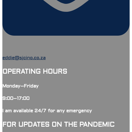
eddie@sjcino.co.za
OPERATING HOURS
Monday–Friday
9:00–17:00
I am available 24/7 for any emergency
FOR UPDATES ON THE PANDEMIC