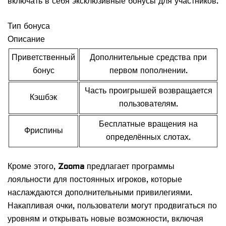
включать в себя эксклюзивные бонусы для участников.
Тип бонуса
Описание
Приветственный
Дополнительные средства при
бонус
первом пополнении.
Часть проигрышей возвращается
Кэшбэк
пользователям.
Бесплатные вращения на
Фриспины
определённых слотах.
Кроме этого,
Zooma
предлагает программы
лояльности для постоянных игроков, которые
наслаждаются дополнительными привилегиями.
Накапливая очки, пользователи могут продвигаться по
уровням и открывать новые возможности, включая