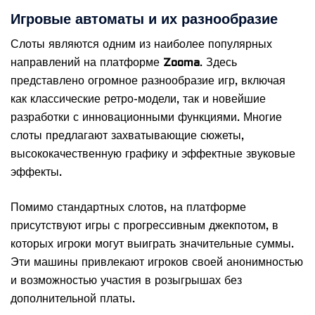
Игровые автоматы и их разнообразие
Слоты являются одним из наиболее популярных
направлений на платформе
Zooma
. Здесь
представлено огромное разнообразие игр, включая
как классические ретро-модели, так и новейшие
разработки с инновационными функциями. Многие
слоты предлагают захватывающие сюжеты,
высококачественную графику и эффектные звуковые
эффекты.
Помимо стандартных слотов, на платформе
присутствуют игры с прогрессивным джекпотом, в
которых игроки могут выиграть значительные суммы.
Эти машины привлекают игроков своей анонимностью
и возможностью участия в розыгрышах без
дополнительной платы.