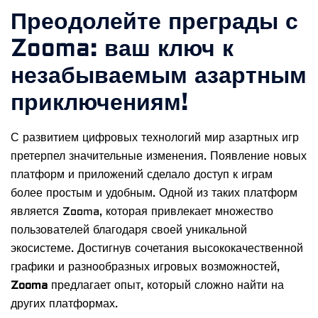
Преодолейте преграды с
Zooma: ваш ключ к
незабываемым азартным
приключениям!
С развитием цифровых технологий мир азартных игр
претерпел значительные изменения. Появление новых
платформ и приложений сделало доступ к играм
более простым и удобным. Одной из таких платформ
является Zooma, которая привлекает множество
пользователей благодаря своей уникальной
экосистеме. Достигнув сочетания высококачественной
графики и разнообразных игровых возможностей,
Zooma
предлагает опыт, который сложно найти на
других платформах.