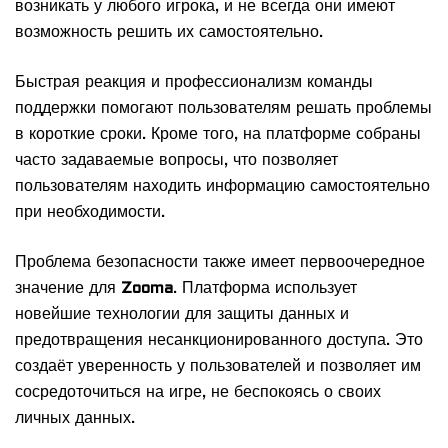
возникать у любого игрока, и не всегда они имеют
возможность решить их самостоятельно.
Быстрая реакция и профессионализм команды
поддержки помогают пользователям решать проблемы
в короткие сроки. Кроме того, на платформе собраны
часто задаваемые вопросы, что позволяет
пользователям находить информацию самостоятельно
при необходимости.
Проблема безопасности также имеет первоочередное
значение для
Zooma
. Платформа использует
новейшие технологии для защиты данных и
предотвращения несанкционированного доступа. Это
создаёт уверенность у пользователей и позволяет им
сосредоточиться на игре, не беспокоясь о своих
личных данных.