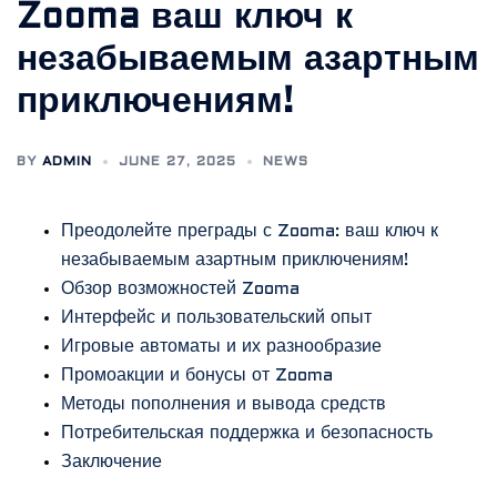
Zooma ваш ключ к
незабываемым азартным
приключениям!
BY
ADMIN
JUNE 27, 2025
NEWS
Преодолейте преграды с Zooma: ваш ключ к
незабываемым азартным приключениям!
Обзор возможностей Zooma
Интерфейс и пользовательский опыт
Игровые автоматы и их разнообразие
Промоакции и бонусы от Zooma
Методы пополнения и вывода средств
Потребительская поддержка и безопасность
Заключение