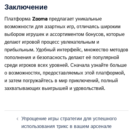
Заключение
Платформа
Zooma
предлагает уникальные
возможности для азартных игр, отличаясь широким
выбором игрушек и ассортиментом бонусов, которые
делают игровой процесс увлекательным и
прибыльным. Удобный интерфейс, множество методов
пополнения и безопасность делают её популярной
среди игроков всех уровней. Сначала узнайте больше
о возможностях, предоставляемых этой платформой,
и затем погружайтесь в мир приключений, полный
захватывающих выигрышей и удовольствий.
Post
Упрощение игры стратегии для успешного
navigation
использования трикс в вашем арсенале