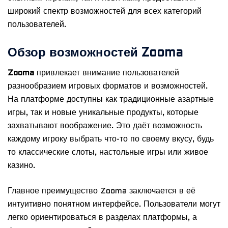
широкий спектр возможностей для всех категорий
пользователей.
Обзор возможностей Zooma
Zooma
привлекает внимание пользователей
разнообразием игровых форматов и возможностей.
На платформе доступны как традиционные азартные
игры, так и новые уникальные продукты, которые
захватывают воображение. Это даёт возможность
каждому игроку выбрать что-то по своему вкусу, будь
то классические слоты, настольные игры или живое
казино.
Главное преимущество Zooma заключается в её
интуитивно понятном интерфейсе. Пользователи могут
легко ориентироваться в разделах платформы, а