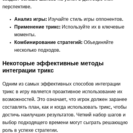
перспективе.
Анализ игры:
Изучайте стиль игры оппонентов.
Применение трикс:
Используйте их в ключевые
моменты.
Комбинирование стратегий:
Объединяйте
несколько подходов.
Некоторые эффективные методы
интеграции трикс
Одним из самых эффективных способов интеграции
трикс в игру является проактивное использование их
возможностей. Это означает, что игрок должен заранее
составлять план, как и когда использовать трикс, чтобы
достичь наилучших результатов. Четкий набор шагов и
выбор подходящего времени могут сыграть решающую
роль в успехе стратегии.