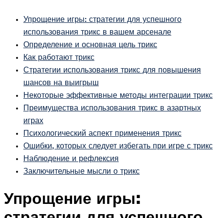
Упрощение игры: стратегии для успешного
использования трикс в вашем арсенале
Определение и основная цель трикс
Как работают трикс
Стратегии использования трикс для повышения
шансов на выигрыш
Некоторые эффективные методы интеграции трикс
Преимущества использования трикс в азартных
играх
Психологический аспект применения трикс
Ошибки, которых следует избегать при игре с трикс
Наблюдение и рефлексия
Заключительные мысли о трикс
Упрощение игры: