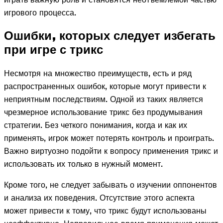
играть важную роль и становятся неотъемлемой частью
игрового процесса.
Ошибки, которых следует избегать
при игре с трикс
Несмотря на множество преимуществ, есть и ряд
распространенных ошибок, которые могут привести к
неприятным последствиям. Одной из таких является
чрезмерное использование трикс без продумывания
стратегии. Без четкого понимания, когда и как их
применять, игрок может потерять контроль и проиграть.
Важно виртуозно подойти к вопросу применения трикс и
использовать их только в нужный момент.
Кроме того, не следует забывать о изучении оппонентов
и анализа их поведения. Отсутствие этого аспекта
может привести к тому, что трикс будут использованы