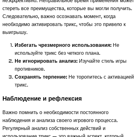
неэффективно. Неправильное время применения может
стереть все преимущества, которые вы могли получить.
Следовательно, важно осознавать момент, когда
необходимо активировать трикс, чтобы это привело к
выигрышу.
Избегать чрезмерного использования:
Не
используйте трикс без четкого плана.
Не игнорировать анализ:
Изучайте стиль игры
противников.
Сохранять терпение:
Не торопитесь с активацией
трикс.
Наблюдение и рефлексия
Важно помнить о необходимости постоянного
наблюдения и анализа своего игрового процесса.
Регулярный анализ собственных действий и
использование трикс — это важный аспект, который