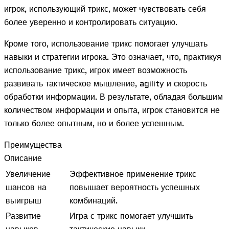
игрок, использующий трикс, может чувствовать себя
более уверенно и контролировать ситуацию.
Кроме того, использование трикс помогает улучшать
навыки и стратегии игрока. Это означает, что, практикуя
использование трикс, игрок имеет возможность
развивать тактическое мышление, agility и скорость
обработки информации. В результате, обладая большим
количеством информации и опыта, игрок становится не
только более опытным, но и более успешным.
Преимущества
Описание
Увеличение
Эффективное применение трикс
шансов на
повышает вероятность успешных
выигрыш
комбинаций.
Развитие
Игра с трикс помогает улучшить