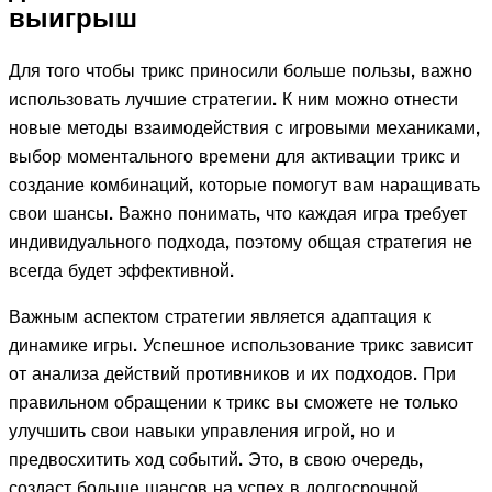
выигрыш
Для того чтобы трикс приносили больше пользы, важно
использовать лучшие стратегии. К ним можно отнести
новые методы взаимодействия с игровыми механиками,
выбор моментального времени для активации трикс и
создание комбинаций, которые помогут вам наращивать
свои шансы. Важно понимать, что каждая игра требует
индивидуального подхода, поэтому общая стратегия не
всегда будет эффективной.
Важным аспектом стратегии является адаптация к
динамике игры. Успешное использование трикс зависит
от анализа действий противников и их подходов. При
правильном обращении к трикс вы сможете не только
улучшить свои навыки управления игрой, но и
предвосхитить ход событий. Это, в свою очередь,
создаст больше шансов на успех в долгосрочной